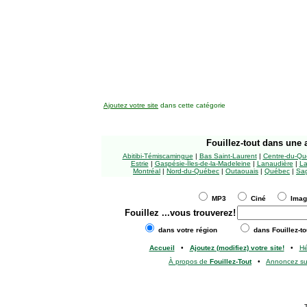
Ajoutez votre site
dans cette catégorie
Fouillez-tout
dans une a
Abitibi-Témiscamingue
|
Bas Saint-Laurent
|
Centre-du-Qu
Estrie
|
Gaspésie-Îles-de-la-Madeleine
|
Lanaudière
|
La
Montréal
|
Nord-du-Québec
|
Outaouais
|
Québec
|
Sag
MP3
Ciné
Ima
Fouillez
...vous trouverez!
dans votre région
dans Fouillez-to
Accueil
•
Ajoutez (modifiez) votre site!
•
H
À propos de
Fouillez-Tout
•
Annoncez s