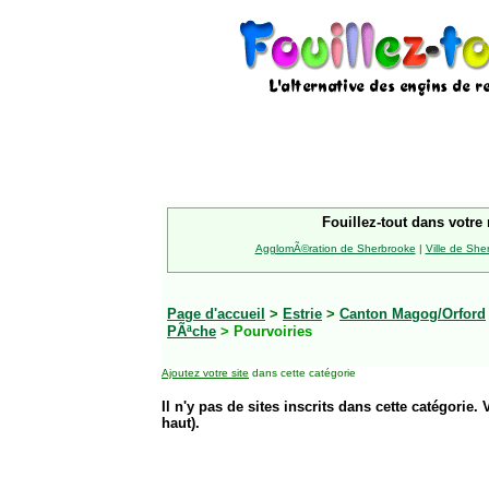
Fouillez-tout dans votre 
AgglomÃ©ration de Sherbrooke
|
Ville de She
Page d'accueil
>
Estrie
>
Canton Magog/Orford
PÃªche
> Pourvoiries
Ajoutez votre site
dans cette catégorie
Il n'y pas de sites inscrits dans cette catégorie. 
haut).