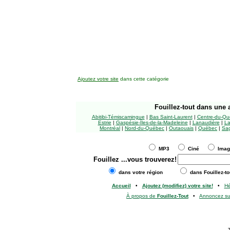
Ajoutez votre site
dans cette catégorie
Fouillez-tout
dans une a
Abitibi-Témiscamingue
|
Bas Saint-Laurent
|
Centre-du-Qu
Estrie
|
Gaspésie-Îles-de-la-Madeleine
|
Lanaudière
|
La
Montréal
|
Nord-du-Québec
|
Outaouais
|
Québec
|
Sag
MP3
Ciné
Ima
Fouillez
...vous trouverez!
dans votre région
dans Fouillez-to
Accueil
•
Ajoutez (modifiez) votre site!
•
H
À propos de
Fouillez-Tout
•
Annoncez s