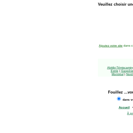
Veuillez choisir un
Ajoutez votre site
dans ce
Abitibi-Témiscami
Estrie
|
Gaspésie
Montréal
|
Nord
Fouillez
...vo
dans vo
Accueil
À p