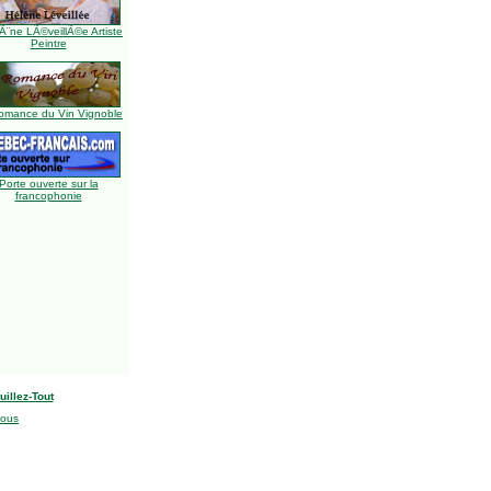
Ã¨ne LÃ©veillÃ©e Artiste
Peintre
omance du Vin Vignoble
Porte ouverte sur la
francophonie
uillez-Tout
nous