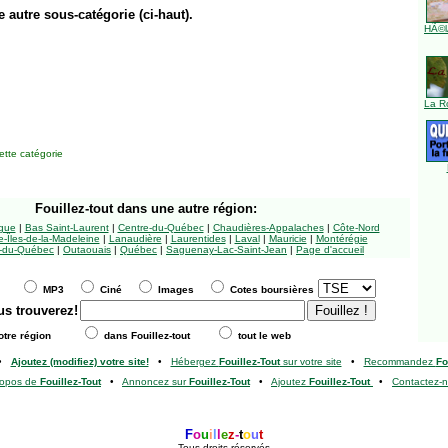
e autre sous-catégorie (ci-haut).
HÃ©l
La R
tte catégorie
Fouillez-tout
dans une autre région:
ngue
|
Bas Saint-Laurent
|
Centre-du-Québec
|
Chaudières-Appalaches
|
Côte-Nord
-Îles-de-la-Madeleine
|
Lanaudière
|
Laurentides
|
Laval
|
Mauricie
|
Montérégie
-du-Québec
|
Outaouais
|
Québec
|
Saguenay-Lac-Saint-Jean
|
Page d'accueil
MP3
Ciné
Images
Cotes boursières
us trouverez!
tre région
dans Fouillez-tout
tout le web
•
Ajoutez (modifiez) votre site!
•
Hébergez
Fouillez-Tout
sur votre site
•
Recommandez
Fo
ropos de
Fouillez-Tout
•
Annoncez sur
Fouillez-Tout
•
Ajoutez
Fouillez-Tout
•
Contactez-
F
o
u
i
l
l
e
z
-
t
o
u
t
Tous droits réservés