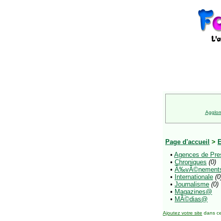
Agglom
Page d'accueil
>
E
•
Agences de Pre
•
Chroniques
(0)
•
Ã‰vÃ©nement
•
Internationale
(0
•
Journalisme
(0)
•
Magazines@
•
MÃ©dias@
Ajoutez votre site
dans ce