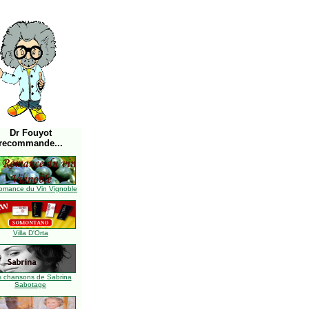
Dr Fouyot
recommande...
omance du Vin Vignoble
Villa D'Orta
s chansons de Sabrina
Sabotage