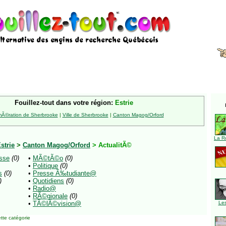
Fouillez-tout dans votre région:
Estrie
Ã©ration de Sherbrooke
|
Ville de Sherbrooke
|
Canton Magog/Orford
La R
strie
>
Canton Magog/Orford
> ActualitÃ©
sse
(0)
•
MÃ©tÃ©o
(0)
•
Politique
(0)
s
(0)
•
Presse Ã‰tudiante@
)
•
Quotidiens
(0)
•
Radio@
•
RÃ©gionale
(0)
•
TÃ©lÃ©vision@
Le
tte catégorie