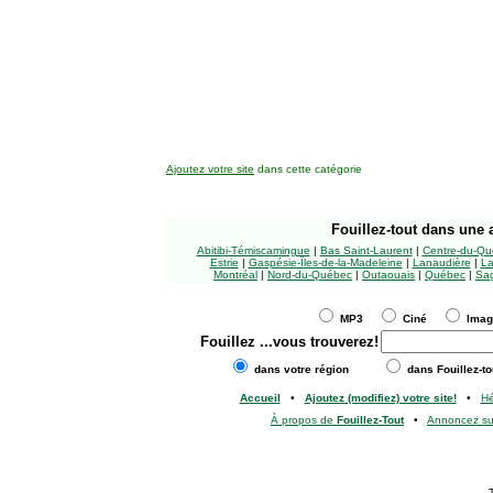
Ajoutez votre site
dans cette catégorie
Fouillez-tout
dans une a
Abitibi-Témiscamingue
|
Bas Saint-Laurent
|
Centre-du-Qu
Estrie
|
Gaspésie-Îles-de-la-Madeleine
|
Lanaudière
|
La
Montréal
|
Nord-du-Québec
|
Outaouais
|
Québec
|
Sag
MP3
Ciné
Ima
Fouillez
...vous trouverez!
dans votre région
dans Fouillez-to
Accueil
•
Ajoutez (modifiez) votre site!
•
H
À propos de
Fouillez-Tout
•
Annoncez s