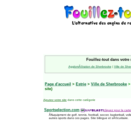
Fouillez-tout dans votre 
AgglomÃ©ration de Sherbrooke
|
Ville de She
Page d'accueil
>
Estrie
>
Ville de Sherbrooke
site)
Ajoutez votre site
dans cette catégorie
Sportselection.com
cliquez pour la carte
Ã‰quipment de golf, tennis, football, soccer, basketball, volle
autres sports dans ces pages. Site bilingue et sÃ©curitaire.