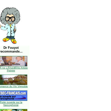
Dr Fouyot
recommande...
Ã¨ne LÃ©veillÃ©e Artiste
Peintre
omance du Vin Vignoble
Porte ouverte sur la
francophonie