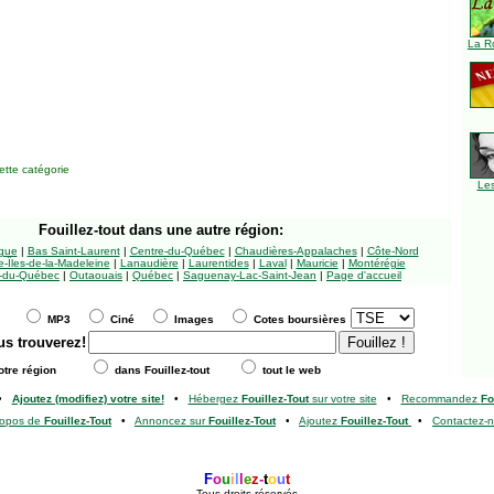
La R
tte catégorie
Le
Fouillez-tout
dans une autre région:
ngue
|
Bas Saint-Laurent
|
Centre-du-Québec
|
Chaudières-Appalaches
|
Côte-Nord
-Îles-de-la-Madeleine
|
Lanaudière
|
Laurentides
|
Laval
|
Mauricie
|
Montérégie
-du-Québec
|
Outaouais
|
Québec
|
Saguenay-Lac-Saint-Jean
|
Page d'accueil
MP3
Ciné
Images
Cotes boursières
us trouverez!
tre région
dans Fouillez-tout
tout le web
•
Ajoutez (modifiez) votre site!
•
Hébergez
Fouillez-Tout
sur votre site
•
Recommandez
Fo
ropos de
Fouillez-Tout
•
Annoncez sur
Fouillez-Tout
•
Ajoutez
Fouillez-Tout
•
Contactez-
F
o
u
i
l
l
e
z
-
t
o
u
t
Tous droits réservés