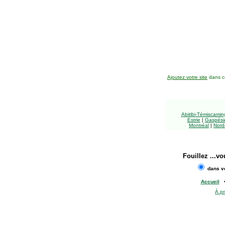
Ajoutez votre site
dans ce
Abitibi-Témiscami
Estrie
|
Gaspésie
Montréal
|
Nord
Fouillez
...vo
dans vo
Accueil
À p