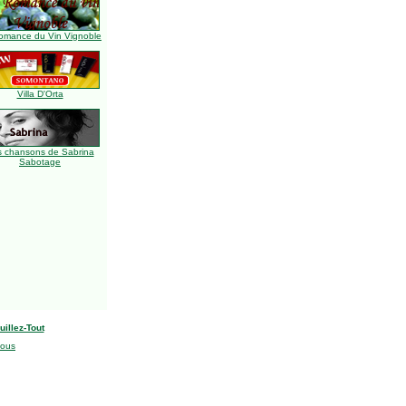
omance du Vin Vignoble
Villa D'Orta
s chansons de Sabrina
Sabotage
uillez-Tout
nous