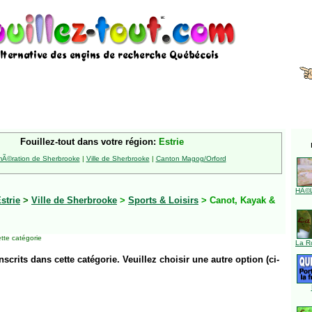
Fouillez-tout dans votre région:
Estrie
Ã©ration de Sherbrooke
|
Ville de Sherbrooke
|
Canton Magog/Orford
HÃ©l
strie
>
Ville de Sherbrooke
>
Sports & Loisirs
> Canot, Kayak &
tte catégorie
La R
inscrits dans cette catégorie. Veuillez choisir une autre option (ci-