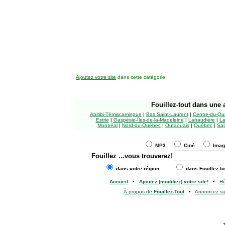
Ajoutez votre site
dans cette catégorie
Fouillez-tout
dans une a
Abitibi-Témiscamingue
|
Bas Saint-Laurent
|
Centre-du-Qu
Estrie
|
Gaspésie-Îles-de-la-Madeleine
|
Lanaudière
|
La
Montréal
|
Nord-du-Québec
|
Outaouais
|
Québec
|
Sag
MP3
Ciné
Ima
Fouillez
...vous trouverez!
dans votre région
dans Fouillez-to
Accueil
•
Ajoutez (modifiez) votre site!
•
H
À propos de
Fouillez-Tout
•
Annoncez s