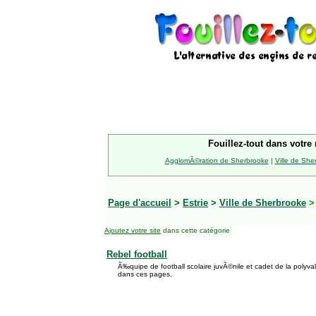
Fouillez-tout dans votre 
AgglomÃ©ration de Sherbrooke
|
Ville de She
Page d'accueil
>
Estrie
>
Ville de Sherbrooke
Ajoutez votre site
dans cette catégorie
Rebel football
Ã‰quipe de football scolaire juvÃ©nile et cadet de la poly
dans ces pages.