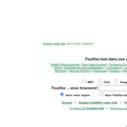
Ajoutez votre site
dans cette catégorie
Fouillez-tout
dans une a
Abitibi-Témiscamingue
|
Bas Saint-Laurent
|
Centre-du-Qu
Estrie
|
Gaspésie-Îles-de-la-Madeleine
|
Lanaudière
|
La
Montréal
|
Nord-du-Québec
|
Outaouais
|
Québec
|
Sag
MP3
Ciné
Ima
Fouillez
...vous trouverez!
dans votre région
dans Fouillez-to
Accueil
•
Ajoutez (modifiez) votre site!
•
H
À propos de
Fouillez-Tout
•
Annoncez s