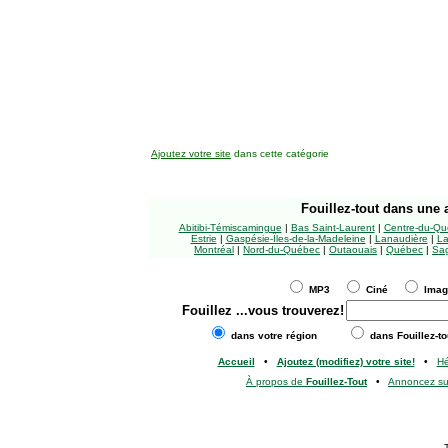
Ajoutez votre site
dans cette catégorie
Fouillez-tout
dans une a
Abitibi-Témiscamingue
|
Bas Saint-Laurent
|
Centre-du-Qu
Estrie
|
Gaspésie-Îles-de-la-Madeleine
|
Lanaudière
|
La
Montréal
|
Nord-du-Québec
|
Outaouais
|
Québec
|
Sag
MP3
Ciné
Ima
Fouillez
...vous trouverez!
dans votre région
dans Fouillez-to
Accueil
•
Ajoutez (modifiez) votre site!
•
H
À propos de
Fouillez-Tout
•
Annoncez s