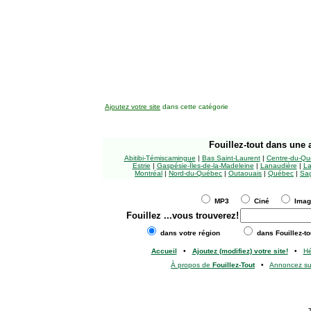
Ajoutez votre site
dans cette catégorie
Fouillez-tout
dans une a
Abitibi-Témiscamingue
|
Bas Saint-Laurent
|
Centre-du-Qu
Estrie
|
Gaspésie-Îles-de-la-Madeleine
|
Lanaudière
|
La
Montréal
|
Nord-du-Québec
|
Outaouais
|
Québec
|
Sag
MP3
Ciné
Ima
Fouillez
...vous trouverez!
dans votre région
dans Fouillez-to
Accueil
•
Ajoutez (modifiez) votre site!
•
H
À propos de
Fouillez-Tout
•
Annoncez s