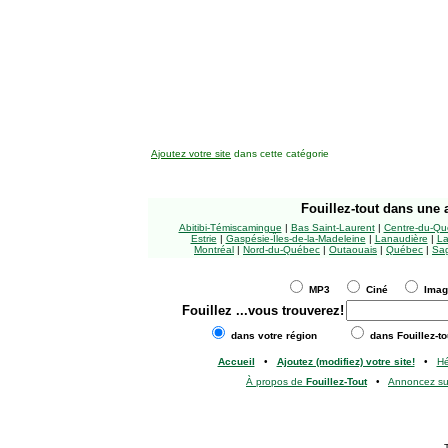
Ajoutez votre site
dans cette catégorie
Fouillez-tout
dans une a
Abitibi-Témiscamingue
|
Bas Saint-Laurent
|
Centre-du-Qu
Estrie
|
Gaspésie-Îles-de-la-Madeleine
|
Lanaudière
|
La
Montréal
|
Nord-du-Québec
|
Outaouais
|
Québec
|
Sag
MP3
Ciné
Ima
Fouillez
...vous trouverez!
dans votre région
dans Fouillez-to
Accueil
•
Ajoutez (modifiez) votre site!
•
H
À propos de
Fouillez-Tout
•
Annoncez s