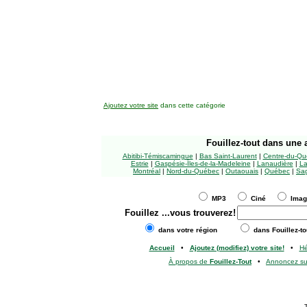
Ajoutez votre site
dans cette catégorie
Fouillez-tout
dans une a
Abitibi-Témiscamingue
|
Bas Saint-Laurent
|
Centre-du-Qu
Estrie
|
Gaspésie-Îles-de-la-Madeleine
|
Lanaudière
|
La
Montréal
|
Nord-du-Québec
|
Outaouais
|
Québec
|
Sag
MP3
Ciné
Ima
Fouillez
...vous trouverez!
dans votre région
dans Fouillez-to
Accueil
•
Ajoutez (modifiez) votre site!
•
H
À propos de
Fouillez-Tout
•
Annoncez s