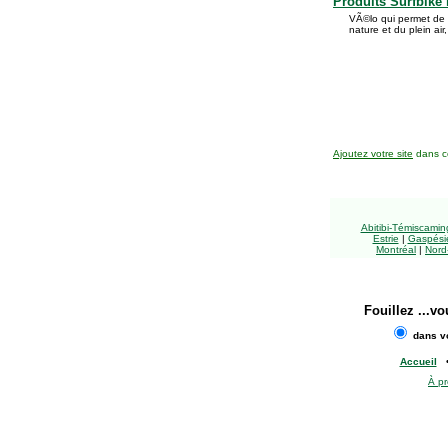
Produits Surfbike 
VÃ©lo qui permet de c
nature et du plein air,
Ajoutez votre site
dans ce
Abitibi-Témiscami
Estrie
|
Gaspésie
Montréal
|
Nord
Fouillez
...vo
dans vo
Accueil
À p