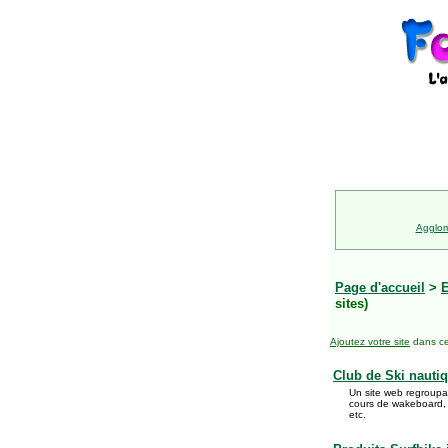
Agglom
Page d'accueil
>
E
sites)
Ajoutez votre site
dans ce
Club de Ski nauti
Un site web regroupan
cours de wakeboard, Ã
etc.