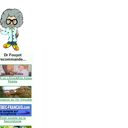
Dr Fouyot
recommande...
Ã¨ne LÃ©veillÃ©e Artiste
Peintre
omance du Vin Vignoble
Porte ouverte sur la
francophonie