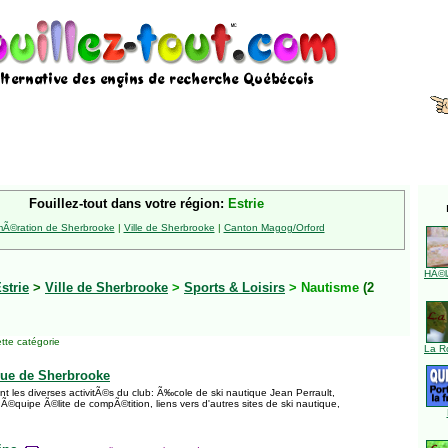
Fouillez-tout dans votre région:
Estrie
Ã©ration de Sherbrooke
|
Ville de Sherbrooke
|
Canton Magog/Orford
HÃ©l
strie
>
Ville de Sherbrooke
>
Sports & Loisirs
> Nautisme
(2
tte catégorie
La R
que de Sherbrooke
t les diverses activitÃ©s du club: Ã‰cole de ski nautique Jean Perrault,
©quipe Ã©lite de compÃ©tition, liens vers d'autres sites de ski nautique,