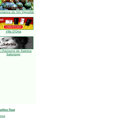
omance du Vin Vignoble
Villa D'Orta
s chansons de Sabrina
Sabotage
uillez-Tout
nous