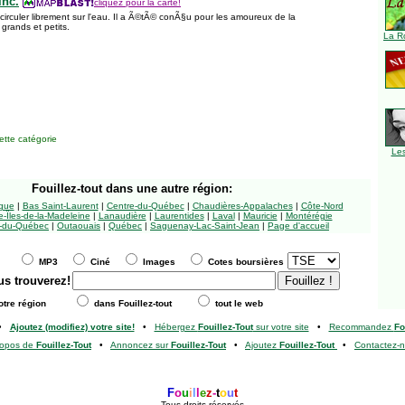
inc.
cliquez pour la carte!
irculer librement sur l'eau. Il a Ã©tÃ© conÃ§u pour les amoureux de la
 grands et petits.
La R
tte catégorie
Le
Fouillez-tout
dans une autre région:
ngue
|
Bas Saint-Laurent
|
Centre-du-Québec
|
Chaudières-Appalaches
|
Côte-Nord
-Îles-de-la-Madeleine
|
Lanaudière
|
Laurentides
|
Laval
|
Mauricie
|
Montérégie
-du-Québec
|
Outaouais
|
Québec
|
Saguenay-Lac-Saint-Jean
|
Page d'accueil
MP3
Ciné
Images
Cotes boursières
us trouverez!
tre région
dans Fouillez-tout
tout le web
•
Ajoutez (modifiez) votre site!
•
Hébergez
Fouillez-Tout
sur votre site
•
Recommandez
Fo
ropos de
Fouillez-Tout
•
Annoncez sur
Fouillez-Tout
•
Ajoutez
Fouillez-Tout
•
Contactez-
F
o
u
i
l
l
e
z
-
t
o
u
t
Tous droits réservés