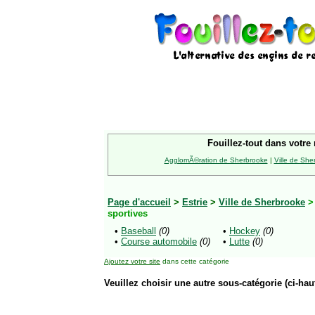
Fouillez-tout dans votre 
AgglomÃ©ration de Sherbrooke
|
Ville de She
Page d'accueil
>
Estrie
>
Ville de Sherbrooke
sportives
•
Baseball
(0)
•
Hockey
(0)
•
Course automobile
(0)
•
Lutte
(0)
Ajoutez votre site
dans cette catégorie
Veuillez choisir une autre sous-catégorie (ci-haut