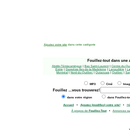
Ajoutez votre site
dans cette catégorie
Fouillez-tout
dans une a
Abitibi-Témiscamingue
|
Bas Saint-Laurent
|
Centre-du-Qu
Estrie
|
Gaspésie-Îles-de-la-Madeleine
|
Lanaudière
|
La
Montréal
|
Nord-du-Québec
|
Outaouais
|
Québec
|
Sag
MP3
Ciné
Ima
Fouillez
...vous trouverez!
dans votre région
dans Fouillez-to
Accueil
•
Ajoutez (modifiez) votre site!
•
H
À propos de
Fouillez-Tout
•
Annoncez s