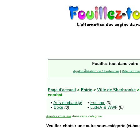
Fouillez-tout dans votre 
AgglomÃ©ration de Sherbrooke
|
Ville de She
Page d'accueil
>
Estrie
>
Ville de Sherbrooke
combat
•
Arts martiaux@
•
Escrime
(0)
•
Boxe
(0)
•
LutteÂ & WWF
(0)
Ajoutez votre site
dans cette catégorie
Veuillez choisir une autre sous-catégorie (ci-haut