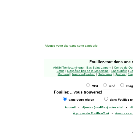
Ajoutez votre site
dans cette catégorie
Fouillez-tout
dans une a
Abitibi-Témiscamingue
|
Bas Saint-Laurent
|
Centre-du-Qu
Estrie
|
Gaspésie-Îles-de-la-Madeleine
|
Lanaudière
|
La
Montréal
|
Nord-du-Québec
|
Outaouais
|
Québec
|
Sag
MP3
Ciné
Ima
Fouillez
...vous trouverez!
dans votre région
dans Fouillez-to
Accueil
•
Ajoutez (modifiez) votre site!
•
H
À propos de
Fouillez-Tout
•
Annoncez s