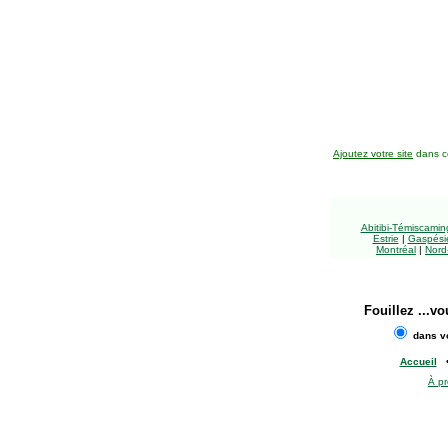
Ajoutez votre site
dans ce
Abitibi-Témiscami
Estrie
|
Gaspésie
Montréal
|
Nord
Fouillez
...vo
dans vo
Accueil
À p