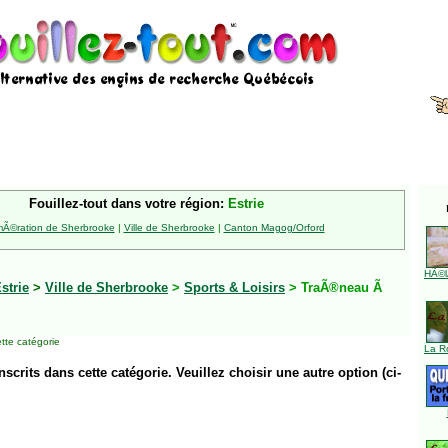
Fouillez-tout dans votre région:
Estrie
Ã©ration de Sherbrooke
|
Ville de Sherbrooke
|
Canton Magog/Orford
HÃ©l
strie
>
Ville de Sherbrooke
>
Sports & Loisirs
> TraÃ®neau Ã
tte catégorie
La R
inscrits dans cette catégorie. Veuillez choisir une autre option (ci-