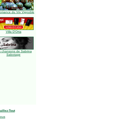
omance du Vin Vignoble
Villa D'Orta
s chansons de Sabrina
Sabotage
uillez-Tout
nous