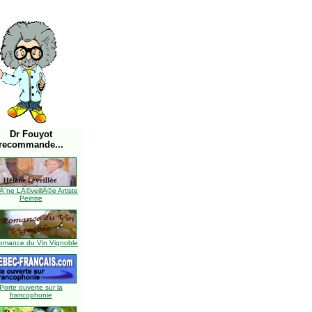
Dr Fouyot
recommande...
Ã¨ne LÃ©veillÃ©e Artiste
Peintre
omance du Vin Vignoble
Porte ouverte sur la
francophonie