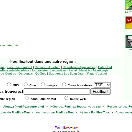
La R
tte catégorie
Le
Fouillez-tout
dans une autre région:
ngue
|
Bas Saint-Laurent
|
Centre-du-Québec
|
Chaudières-Appalaches
|
Côte-Nord
-Îles-de-la-Madeleine
|
Lanaudière
|
Laurentides
|
Laval
|
Mauricie
|
Montérégie
-du-Québec
|
Outaouais
|
Québec
|
Saguenay-Lac-Saint-Jean
|
Page d'accueil
MP3
Ciné
Images
Cotes boursières
us trouverez!
tre région
dans Fouillez-tout
tout le web
•
Ajoutez (modifiez) votre site!
•
Hébergez
Fouillez-Tout
sur votre site
•
Recommandez
Fo
ropos de
Fouillez-Tout
•
Annoncez sur
Fouillez-Tout
•
Ajoutez
Fouillez-Tout
•
Contactez-
F
o
u
i
l
l
e
z
-
t
o
u
t
Tous droits réservés