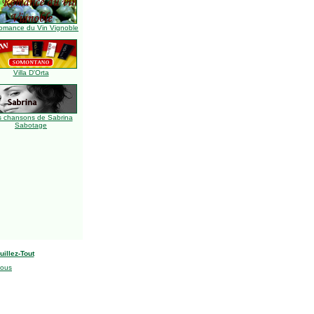
omance du Vin Vignoble
Villa D'Orta
s chansons de Sabrina
Sabotage
uillez-Tout
nous