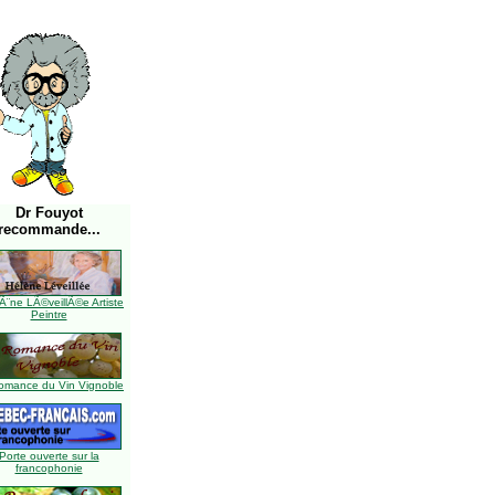
Dr Fouyot
recommande...
Ã¨ne LÃ©veillÃ©e Artiste
Peintre
omance du Vin Vignoble
Porte ouverte sur la
francophonie