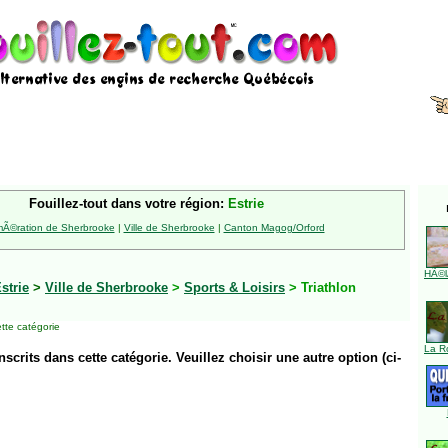
Fouillez-tout dans votre région:
Estrie
Ã©ration de Sherbrooke
|
Ville de Sherbrooke
|
Canton Magog/Orford
HÃ©l
strie
>
Ville de Sherbrooke
>
Sports & Loisirs
> Triathlon
tte catégorie
La R
inscrits dans cette catégorie. Veuillez choisir une autre option (ci-