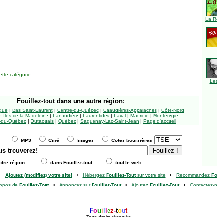
La R
tte catégorie
Le
Fouillez-tout
dans une autre région:
ngue
|
Bas Saint-Laurent
|
Centre-du-Québec
|
Chaudières-Appalaches
|
Côte-Nord
-Îles-de-la-Madeleine
|
Lanaudière
|
Laurentides
|
Laval
|
Mauricie
|
Montérégie
-du-Québec
|
Outaouais
|
Québec
|
Saguenay-Lac-Saint-Jean
|
Page d'accueil
MP3
Ciné
Images
Cotes boursières
us trouverez!
tre région
dans Fouillez-tout
tout le web
•
Ajoutez (modifiez) votre site!
•
Hébergez
Fouillez-Tout
sur votre site
•
Recommandez
Fo
ropos de
Fouillez-Tout
•
Annoncez sur
Fouillez-Tout
•
Ajoutez
Fouillez-Tout
•
Contactez-
F
o
u
i
l
l
e
z
-
t
o
u
t
Tous droits réservés