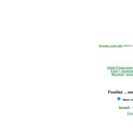
Ajoutez votre site
dans ce
Abitibi-Témiscami
Estrie
|
Gaspésie
Montréal
|
Nord
Fouillez
...vo
dans vo
Accueil
À p