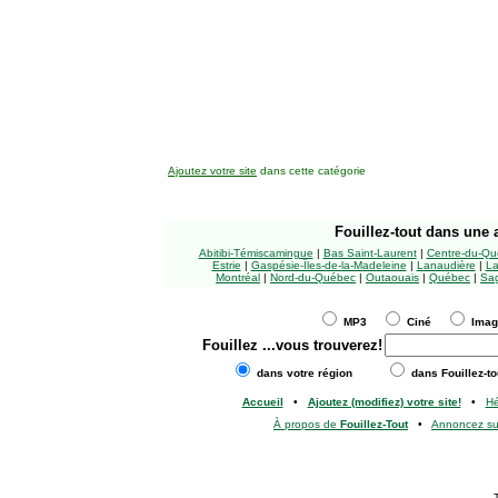
Ajoutez votre site
dans cette catégorie
Fouillez-tout
dans une a
Abitibi-Témiscamingue
|
Bas Saint-Laurent
|
Centre-du-Qu
Estrie
|
Gaspésie-Îles-de-la-Madeleine
|
Lanaudière
|
La
Montréal
|
Nord-du-Québec
|
Outaouais
|
Québec
|
Sag
MP3
Ciné
Ima
Fouillez
...vous trouverez!
dans votre région
dans Fouillez-to
Accueil
•
Ajoutez (modifiez) votre site!
•
H
À propos de
Fouillez-Tout
•
Annoncez s