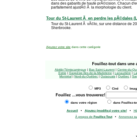
dans des gabarits de haute prÃ©cision. Chacun d'e
parfaitement ajustÃ© Ã la morphologie du client.
Tour du St-Laurent Ã en perdre les pÃ©dales (L
Tour du St-Laurent Ã vÃ©lo, sur une distance de 2
Sherbrooke.
Ajoutez votre site
dans cette catégorie
Fouillez-tout
dans une a
Abitibi-Témiscamingue
|
Bas Saint-Laurent
|
Centre-du-Qu
Estrie
|
Gaspésie-Îles-de-la-Madeleine
|
Lanaudière
|
La
Montréal
|
Nord-du-Québec
|
Outaouais
|
Québec
|
Sag
MP3
Ciné
Ima
Fouillez
...vous trouverez!
dans votre région
dans Fouillez-to
Accueil
•
Ajoutez (modifiez) votre site!
•
H
À propos de
Fouillez-Tout
•
Annoncez s