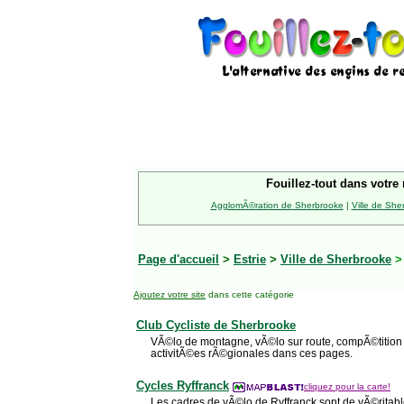
Fouillez-tout dans votre 
AgglomÃ©ration de Sherbrooke
|
Ville de She
Page d'accueil
>
Estrie
>
Ville de Sherbrooke
Ajoutez votre site
dans cette catégorie
Club Cycliste de Sherbrooke
VÃ©lo de montagne, vÃ©lo sur route, compÃ©tition
activitÃ©es rÃ©gionales dans ces pages.
Cycles Ryffranck
cliquez pour la carte!
Les cadres de vÃ©lo de Ryffranck sont de vÃ©ritables