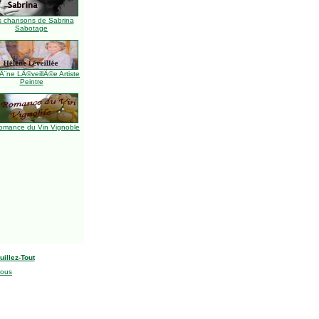
s chansons de Sabrina
Sabotage
Ã¨ne LÃ©veillÃ©e Artiste
Peintre
omance du Vin Vignoble
uillez-Tout
nous