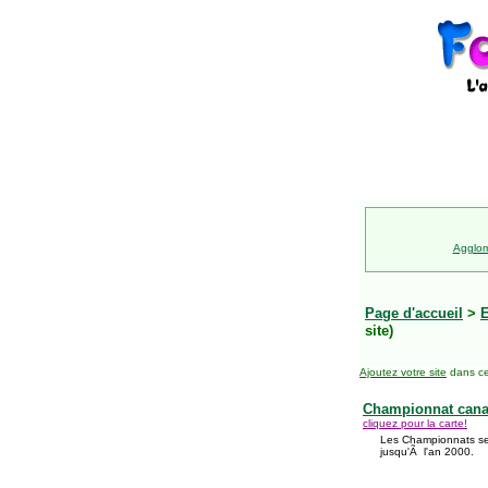
Agglom
Page d'accueil
>
E
site)
Ajoutez votre site
dans ce
Championnat canad
cliquez pour la carte!
Les Championnats se
jusqu'Ã l'an 2000.