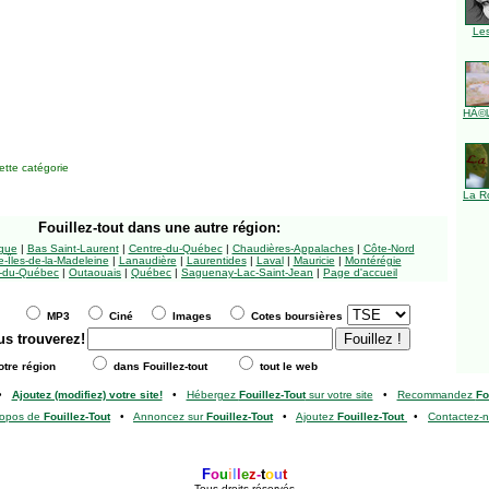
Le
HÃ©l
tte catégorie
La R
Fouillez-tout
dans une autre région:
ngue
|
Bas Saint-Laurent
|
Centre-du-Québec
|
Chaudières-Appalaches
|
Côte-Nord
-Îles-de-la-Madeleine
|
Lanaudière
|
Laurentides
|
Laval
|
Mauricie
|
Montérégie
-du-Québec
|
Outaouais
|
Québec
|
Saguenay-Lac-Saint-Jean
|
Page d'accueil
MP3
Ciné
Images
Cotes boursières
us trouverez!
tre région
dans Fouillez-tout
tout le web
•
Ajoutez (modifiez) votre site!
•
Hébergez
Fouillez-Tout
sur votre site
•
Recommandez
Fo
ropos de
Fouillez-Tout
•
Annoncez sur
Fouillez-Tout
•
Ajoutez
Fouillez-Tout
•
Contactez-
F
o
u
i
l
l
e
z
-
t
o
u
t
Tous droits réservés