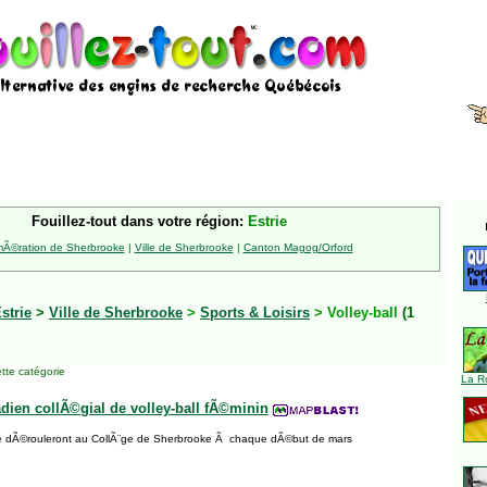
Fouillez-tout dans votre région:
Estrie
Ã©ration de Sherbrooke
|
Ville de Sherbrooke
|
Canton Magog/Orford
strie
>
Ville de Sherbrooke
>
Sports & Loisirs
> Volley-ball
(1
tte catégorie
La R
ien collÃ©gial de volley-ball fÃ©minin
 dÃ©rouleront au CollÃ¨ge de Sherbrooke Ã chaque dÃ©but de mars