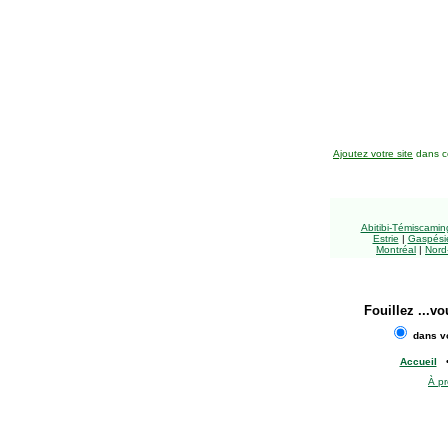
Ajoutez votre site
dans ce
Abitibi-Témiscami
Estrie
|
Gaspésie
Montréal
|
Nord
Fouillez
...vo
dans vo
Accueil
À p