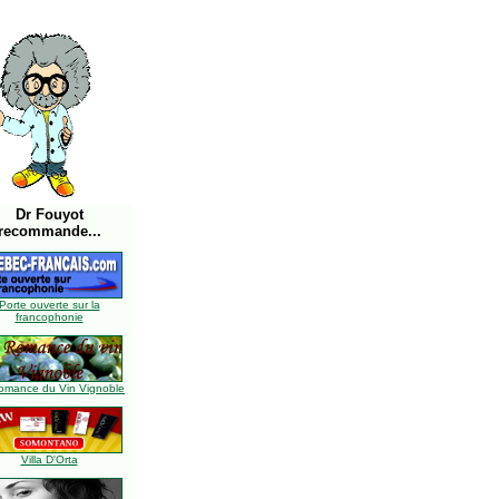
Dr Fouyot
recommande...
Porte ouverte sur la
francophonie
omance du Vin Vignoble
Villa D'Orta