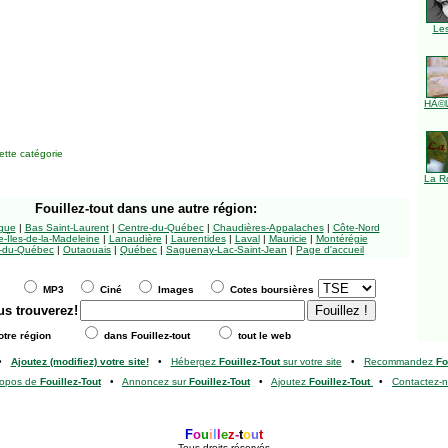
Le
HÃ©l
tte catégorie
La R
Fouillez-tout
dans une autre région:
ngue
|
Bas Saint-Laurent
|
Centre-du-Québec
|
Chaudières-Appalaches
|
Côte-Nord
-Îles-de-la-Madeleine
|
Lanaudière
|
Laurentides
|
Laval
|
Mauricie
|
Montérégie
-du-Québec
|
Outaouais
|
Québec
|
Saguenay-Lac-Saint-Jean
|
Page d'accueil
MP3
Ciné
Images
Cotes boursières
us trouverez!
tre région
dans Fouillez-tout
tout le web
•
Ajoutez (modifiez) votre site!
•
Hébergez
Fouillez-Tout
sur votre site
•
Recommandez
Fo
ropos de
Fouillez-Tout
•
Annoncez sur
Fouillez-Tout
•
Ajoutez
Fouillez-Tout
•
Contactez-
F
o
u
i
l
l
e
z
-
t
o
u
t
Tous droits réservés