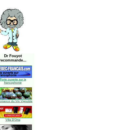
Dr Fouyot
recommande...
Porte ouverte sur la
francophonie
omance du Vin Vignoble
Villa D'Orta