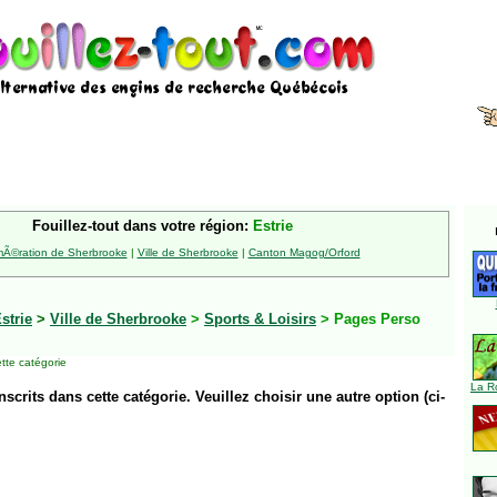
Fouillez-tout dans votre région:
Estrie
Ã©ration de Sherbrooke
|
Ville de Sherbrooke
|
Canton Magog/Orford
strie
>
Ville de Sherbrooke
>
Sports & Loisirs
> Pages Perso
tte catégorie
La R
inscrits dans cette catégorie. Veuillez choisir une autre option (ci-