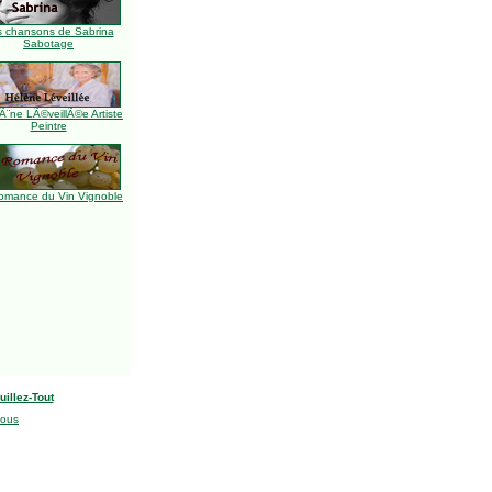
s chansons de Sabrina
Sabotage
Ã¨ne LÃ©veillÃ©e Artiste
Peintre
omance du Vin Vignoble
uillez-Tout
nous