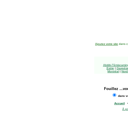
Ajoutez votre site
dans ce
Abitibi-Témiscami
Estrie
|
Gaspésie
Montréal
|
Nord
Fouillez
...vo
dans vo
Accueil
À p