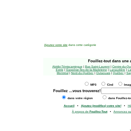
Ajoutez votre site
dans cette catégorie
Fouillez-tout
dans une a
Abitibi-Témiscamingue
|
Bas Saint-Laurent
|
Centre-du-Qu
Estrie
|
Gaspésie-Îles-de-la-Madeleine
|
Lanaudière
|
La
Montréal
|
Nord-du-Québec
|
Outaouais
|
Québec
|
Sag
MP3
Ciné
Ima
Fouillez
...vous trouverez!
dans votre région
dans Fouillez-to
Accueil
•
Ajoutez (modifiez) votre site!
•
H
À propos de
Fouillez-Tout
•
Annoncez s