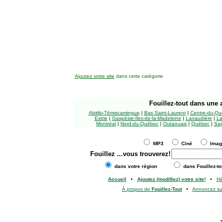
Ajoutez votre site
dans cette catégorie
Fouillez-tout
dans une a
Abitibi-Témiscamingue
|
Bas Saint-Laurent
|
Centre-du-Qu
Estrie
|
Gaspésie-Îles-de-la-Madeleine
|
Lanaudière
|
La
Montréal
|
Nord-du-Québec
|
Outaouais
|
Québec
|
Sag
MP3
Ciné
Ima
Fouillez
...vous trouverez!
dans votre région
dans Fouillez-to
Accueil
•
Ajoutez (modifiez) votre site!
•
H
À propos de
Fouillez-Tout
•
Annoncez s