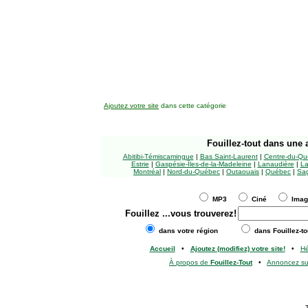
Ajoutez votre site
dans cette catégorie
Fouillez-tout
dans une a
Abitibi-Témiscamingue
|
Bas Saint-Laurent
|
Centre-du-Qu
Estrie
|
Gaspésie-Îles-de-la-Madeleine
|
Lanaudière
|
La
Montréal
|
Nord-du-Québec
|
Outaouais
|
Québec
|
Sag
MP3
Ciné
Ima
Fouillez
...vous trouverez!
dans votre région
dans Fouillez-to
Accueil
•
Ajoutez (modifiez) votre site!
•
H
À propos de
Fouillez-Tout
•
Annoncez s