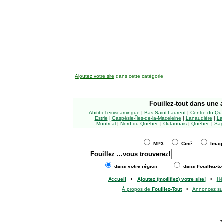
Ajoutez votre site
dans cette catégorie
Fouillez-tout
dans une a
Abitibi-Témiscamingue
|
Bas Saint-Laurent
|
Centre-du-Qu
Estrie
|
Gaspésie-Îles-de-la-Madeleine
|
Lanaudière
|
La
Montréal
|
Nord-du-Québec
|
Outaouais
|
Québec
|
Sag
MP3
Ciné
Ima
Fouillez
...vous trouverez!
dans votre région
dans Fouillez-to
Accueil
•
Ajoutez (modifiez) votre site!
•
H
À propos de
Fouillez-Tout
•
Annoncez s