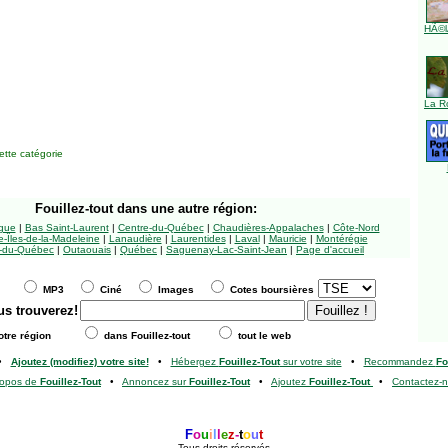
HÃ©l
La R
tte catégorie
Fouillez-tout
dans une autre région:
ngue
|
Bas Saint-Laurent
|
Centre-du-Québec
|
Chaudières-Appalaches
|
Côte-Nord
-Îles-de-la-Madeleine
|
Lanaudière
|
Laurentides
|
Laval
|
Mauricie
|
Montérégie
-du-Québec
|
Outaouais
|
Québec
|
Saguenay-Lac-Saint-Jean
|
Page d'accueil
MP3
Ciné
Images
Cotes boursières
us trouverez!
tre région
dans Fouillez-tout
tout le web
•
Ajoutez (modifiez) votre site!
•
Hébergez
Fouillez-Tout
sur votre site
•
Recommandez
Fo
ropos de
Fouillez-Tout
•
Annoncez sur
Fouillez-Tout
•
Ajoutez
Fouillez-Tout
•
Contactez-
F
o
u
i
l
l
e
z
-
t
o
u
t
Tous droits réservés