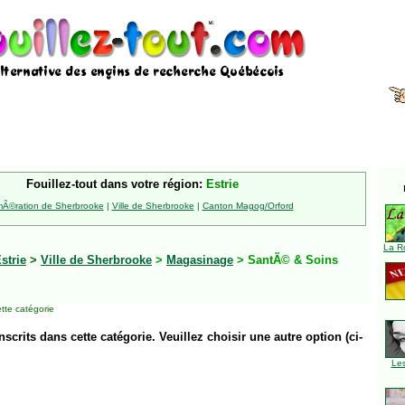
Fouillez-tout dans votre région:
Estrie
Ã©ration de Sherbrooke
|
Ville de Sherbrooke
|
Canton Magog/Orford
La R
strie
>
Ville de Sherbrooke
>
Magasinage
> SantÃ© & Soins
tte catégorie
inscrits dans cette catégorie. Veuillez choisir une autre option (ci-
Le