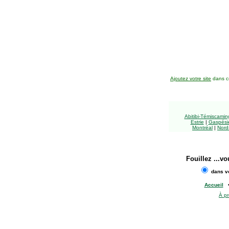
Ajoutez votre site
dans ce
Abitibi-Témiscami
Estrie
|
Gaspésie
Montréal
|
Nord
Fouillez
...vo
dans vo
Accueil
À p