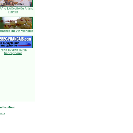
Ã¨ne LÃ©veillÃ©e Artiste
Peintre
omance du Vin Vignoble
Porte ouverte sur la
francophonie
uillez-Tout
nous