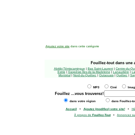
Ajoutez votre site
dans cette catégorie
Fouillez-tout
dans une a
Abitibi-Témiscamingue
|
Bas Saint-Laurent
|
Centre-du-Qu
Estrie
|
Gaspésie-Îles-de-la-Madeleine
|
Lanaudière
|
La
Montréal
|
Nord-du-Québec
|
Outaouais
|
Québec
|
Sag
MP3
Ciné
Ima
Fouillez
...vous trouverez!
dans votre région
dans Fouillez-to
Accueil
•
Ajoutez (modifiez) votre site!
•
H
À propos de
Fouillez-Tout
•
Annoncez s