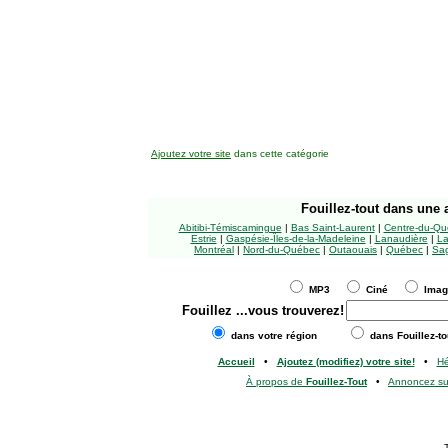
Ajoutez votre site
dans cette catégorie
Fouillez-tout
dans une a
Abitibi-Témiscamingue
|
Bas Saint-Laurent
|
Centre-du-Qu
Estrie
|
Gaspésie-Îles-de-la-Madeleine
|
Lanaudière
|
La
Montréal
|
Nord-du-Québec
|
Outaouais
|
Québec
|
Sag
MP3
Ciné
Ima
Fouillez
...vous trouverez!
dans votre région
dans Fouillez-to
Accueil
•
Ajoutez (modifiez) votre site!
•
H
À propos de
Fouillez-Tout
•
Annoncez s