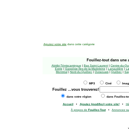
Ajoutez votre site
dans cette catégorie
Fouillez-tout
dans une a
Abitibi-Témiscamingue
|
Bas Saint-Laurent
|
Centre-du-Qu
Estrie
|
Gaspésie-Îles-de-la-Madeleine
|
Lanaudière
|
La
Montréal
|
Nord-du-Québec
|
Outaouais
|
Québec
|
Sag
MP3
Ciné
Ima
Fouillez
...vous trouverez!
dans votre région
dans Fouillez-to
Accueil
•
Ajoutez (modifiez) votre site!
•
H
À propos de
Fouillez-Tout
•
Annoncez s