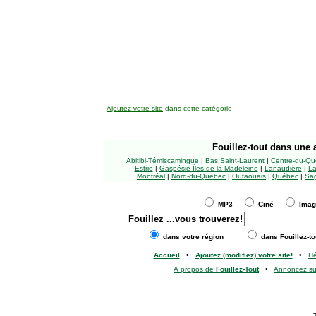
Ajoutez votre site
dans cette catégorie
Fouillez-tout
dans une a
Abitibi-Témiscamingue
|
Bas Saint-Laurent
|
Centre-du-Qu
Estrie
|
Gaspésie-Îles-de-la-Madeleine
|
Lanaudière
|
La
Montréal
|
Nord-du-Québec
|
Outaouais
|
Québec
|
Sag
MP3
Ciné
Ima
Fouillez
...vous trouverez!
dans votre région
dans Fouillez-to
Accueil
•
Ajoutez (modifiez) votre site!
•
H
À propos de
Fouillez-Tout
•
Annoncez s