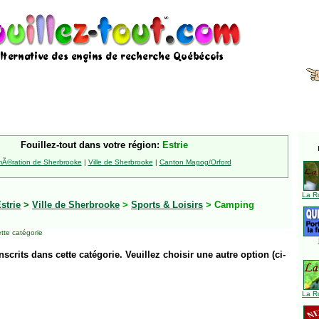
Fouillez-tout dans votre région:
Estrie
Ã©ration de Sherbrooke
|
Ville de Sherbrooke
|
Canton Magog/Orford
La R
strie
>
Ville de Sherbrooke
>
Sports & Loisirs
> Camping
tte catégorie
inscrits dans cette catégorie. Veuillez choisir une autre option (ci-
La R