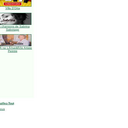
Villa D'Orta
s chansons de Sabrina
Sabotage
Ã¨ne LÃ©veillÃ©e Artiste
Peintre
uillez-Tout
nous