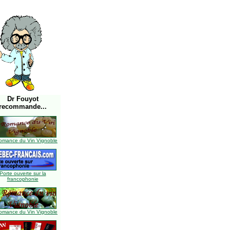
Dr Fouyot
recommande...
omance du Vin Vignoble
Porte ouverte sur la
francophonie
omance du Vin Vignoble