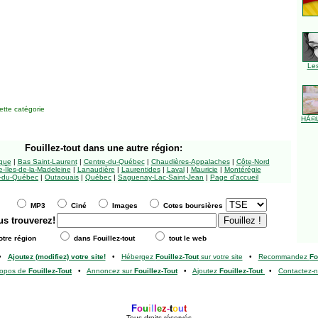
Le
tte catégorie
HÃ©l
Fouillez-tout
dans une autre région:
ngue
|
Bas Saint-Laurent
|
Centre-du-Québec
|
Chaudières-Appalaches
|
Côte-Nord
-Îles-de-la-Madeleine
|
Lanaudière
|
Laurentides
|
Laval
|
Mauricie
|
Montérégie
-du-Québec
|
Outaouais
|
Québec
|
Saguenay-Lac-Saint-Jean
|
Page d'accueil
MP3
Ciné
Images
Cotes boursières
us trouverez!
tre région
dans Fouillez-tout
tout le web
•
Ajoutez (modifiez) votre site!
•
Hébergez
Fouillez-Tout
sur votre site
•
Recommandez
Fo
ropos de
Fouillez-Tout
•
Annoncez sur
Fouillez-Tout
•
Ajoutez
Fouillez-Tout
•
Contactez-
F
o
u
i
l
l
e
z
-
t
o
u
t
Tous droits réservés