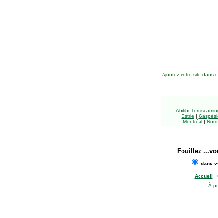
Ajoutez votre site
dans ce
Abitibi-Témiscami
Estrie
|
Gaspésie
Montréal
|
Nord
Fouillez
...vo
dans vo
Accueil
À p