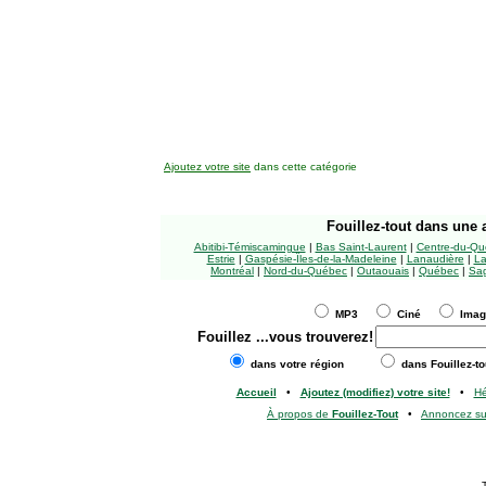
Ajoutez votre site
dans cette catégorie
Fouillez-tout
dans une a
Abitibi-Témiscamingue
|
Bas Saint-Laurent
|
Centre-du-Qu
Estrie
|
Gaspésie-Îles-de-la-Madeleine
|
Lanaudière
|
La
Montréal
|
Nord-du-Québec
|
Outaouais
|
Québec
|
Sag
MP3
Ciné
Ima
Fouillez
...vous trouverez!
dans votre région
dans Fouillez-to
Accueil
•
Ajoutez (modifiez) votre site!
•
H
À propos de
Fouillez-Tout
•
Annoncez s