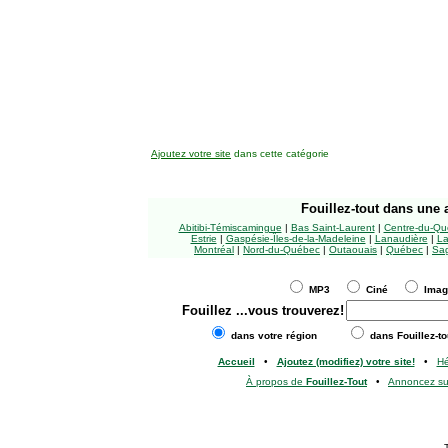
Ajoutez votre site
dans cette catégorie
Fouillez-tout
dans une a
Abitibi-Témiscamingue
|
Bas Saint-Laurent
|
Centre-du-Qu
Estrie
|
Gaspésie-Îles-de-la-Madeleine
|
Lanaudière
|
La
Montréal
|
Nord-du-Québec
|
Outaouais
|
Québec
|
Sag
MP3
Ciné
Ima
Fouillez
...vous trouverez!
dans votre région
dans Fouillez-to
Accueil
•
Ajoutez (modifiez) votre site!
•
H
À propos de
Fouillez-Tout
•
Annoncez s