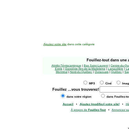
Ajoutez votre site
dans cette catégorie
Fouillez-tout
dans une a
Abitibi-Témiscamingue
|
Bas Saint-Laurent
|
Centre-du-Qu
Estrie
|
Gaspésie-Îles-de-la-Madeleine
|
Lanaudière
|
La
Montréal
|
Nord-du-Québec
|
Outaouais
|
Québec
|
Sag
MP3
Ciné
Ima
Fouillez
...vous trouverez!
dans votre région
dans Fouillez-to
Accueil
•
Ajoutez (modifiez) votre site!
•
H
À propos de
Fouillez-Tout
•
Annoncez s