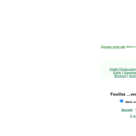
Ajoutez votre site
dans ce
Abitibi-Témiscami
Estrie
|
Gaspésie
Montréal
|
Nord
Fouillez
...vo
dans vo
Accueil
À p