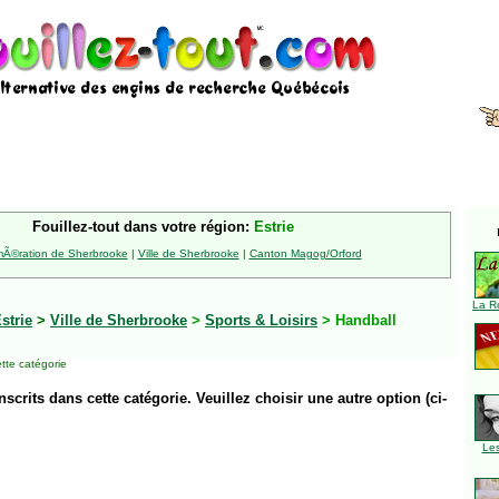
Fouillez-tout dans votre région:
Estrie
Ã©ration de Sherbrooke
|
Ville de Sherbrooke
|
Canton Magog/Orford
La R
strie
>
Ville de Sherbrooke
>
Sports & Loisirs
> Handball
tte catégorie
inscrits dans cette catégorie. Veuillez choisir une autre option (ci-
Le