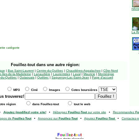
HÃ©l
La R
tte catégorie
Fouillez-tout
dans une autre région:
ngue
|
Bas Saint-Laurent
|
Centre-du-Québec
|
Chaudières-Appalaches
|
Côte-Nord
-Îles-de-la-Madeleine
|
Lanaudière
|
Laurentides
|
Laval
|
Mauricie
|
Montérégie
-du-Québec
|
Outaouais
|
Québec
|
Saguenay-Lac-Saint-Jean
|
Page d'accueil
MP3
Ciné
Images
Cotes boursières
us trouverez!
tre région
dans Fouillez-tout
tout le web
•
Ajoutez (modifiez) votre site!
•
Hébergez
Fouillez-Tout
sur votre site
•
Recommandez
Fo
ropos de
Fouillez-Tout
•
Annoncez sur
Fouillez-Tout
•
Ajoutez
Fouillez-Tout
•
Contactez-
F
o
u
i
l
l
e
z
-
t
o
u
t
Tous droits réservés