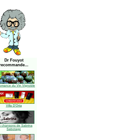
Dr Fouyot
recommande...
omance du Vin Vignoble
Villa D'Orta
s chansons de Sabrina
Sabotage