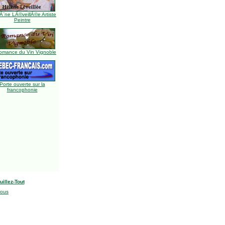
Ã¨ne LÃ©veillÃ©e Artiste
Peintre
omance du Vin Vignoble
Porte ouverte sur la
francophonie
uillez-Tout
nous