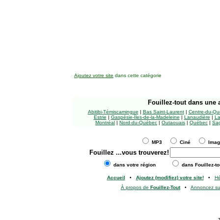
Ajoutez votre site
dans cette catégorie
Fouillez-tout
dans une a
Abitibi-Témiscamingue
|
Bas Saint-Laurent
|
Centre-du-Qu
Estrie
|
Gaspésie-Îles-de-la-Madeleine
|
Lanaudière
|
La
Montréal
|
Nord-du-Québec
|
Outaouais
|
Québec
|
Sag
MP3
Ciné
Ima
Fouillez
...vous trouverez!
dans votre région
dans Fouillez-to
Accueil
•
Ajoutez (modifiez) votre site!
•
H
À propos de
Fouillez-Tout
•
Annoncez s