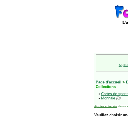
Agglom
Page d'accueil
>
E
Collections
•
Cartes de sport
•
Monnaie
(0)
Ajoutez votre site
dans ce
Veuillez choisir un