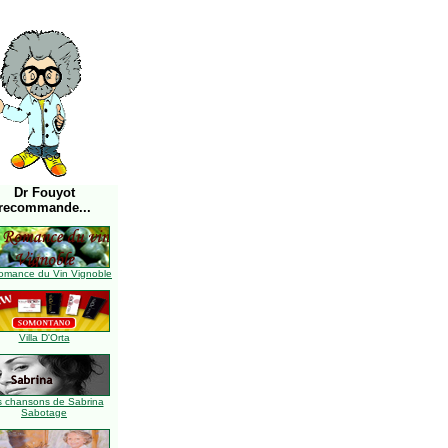
Dr Fouyot
recommande...
omance du Vin Vignoble
Villa D'Orta
s chansons de Sabrina
Sabotage