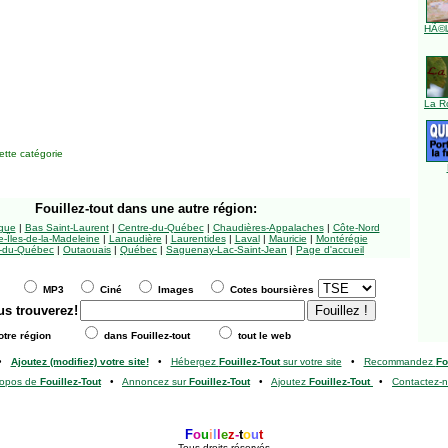
HÃ©l
La R
tte catégorie
Fouillez-tout
dans une autre région:
ngue
|
Bas Saint-Laurent
|
Centre-du-Québec
|
Chaudières-Appalaches
|
Côte-Nord
-Îles-de-la-Madeleine
|
Lanaudière
|
Laurentides
|
Laval
|
Mauricie
|
Montérégie
-du-Québec
|
Outaouais
|
Québec
|
Saguenay-Lac-Saint-Jean
|
Page d'accueil
MP3
Ciné
Images
Cotes boursières
us trouverez!
tre région
dans Fouillez-tout
tout le web
•
Ajoutez (modifiez) votre site!
•
Hébergez
Fouillez-Tout
sur votre site
•
Recommandez
Fo
ropos de
Fouillez-Tout
•
Annoncez sur
Fouillez-Tout
•
Ajoutez
Fouillez-Tout
•
Contactez-
F
o
u
i
l
l
e
z
-
t
o
u
t
Tous droits réservés