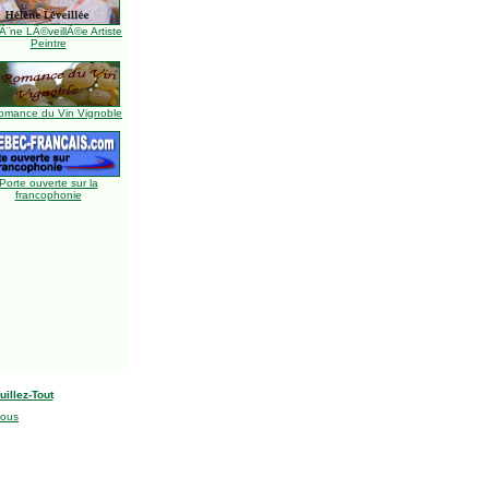
Ã¨ne LÃ©veillÃ©e Artiste
Peintre
omance du Vin Vignoble
Porte ouverte sur la
francophonie
uillez-Tout
nous