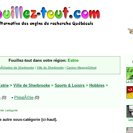
Fouillez-tout dans votre région:
Estrie
Ã©ration de Sherbrooke
|
Ville de Sherbrooke
|
Canton Magog/Orford
La R
strie
>
Ville de Sherbrooke
>
Sports & Loisirs
>
Hobbies
>
s
(0)
•
PhilatÃ©lie
(0)
tte catégorie
e autre sous-catégorie (ci-haut).
Le