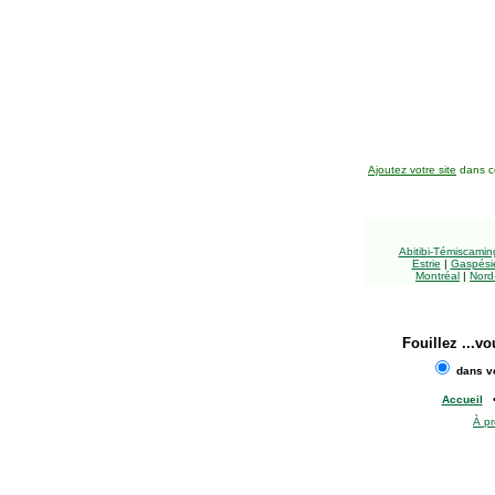
Ajoutez votre site
dans ce
Abitibi-Témiscami
Estrie
|
Gaspésie
Montréal
|
Nord
Fouillez
...vo
dans vo
Accueil
À p