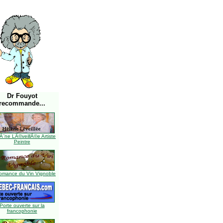
Dr Fouyot
recommande...
Ã¨ne LÃ©veillÃ©e Artiste
Peintre
omance du Vin Vignoble
Porte ouverte sur la
francophonie