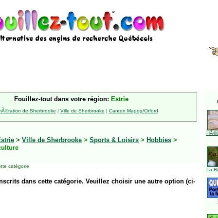
Fouillez-tout dans votre région:
Estrie
Ã©ration de Sherbrooke
|
Ville de Sherbrooke
|
Canton Magog/Orford
HÃ©l
strie
>
Ville de Sherbrooke
>
Sports & Loisirs
>
Hobbies
>
culture
tte catégorie
La R
inscrits dans cette catégorie. Veuillez choisir une autre option (ci-