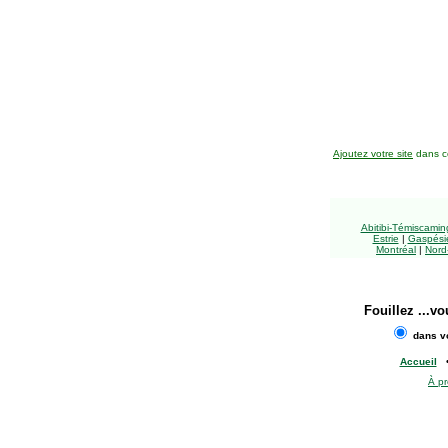
Ajoutez votre site
dans ce
Abitibi-Témiscami
Estrie
|
Gaspésie
Montréal
|
Nord
Fouillez
...vo
dans vo
Accueil
À p