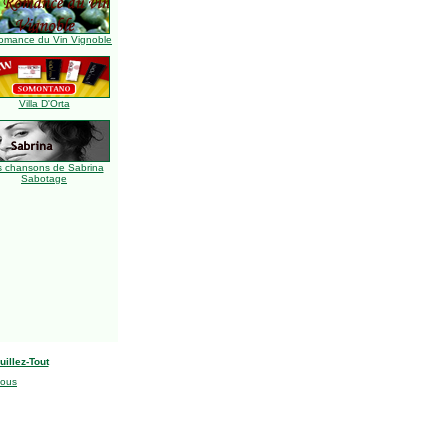
omance du Vin Vignoble
Villa D'Orta
s chansons de Sabrina
Sabotage
uillez-Tout
nous