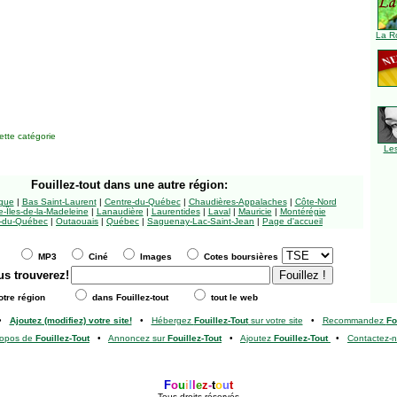
La R
tte catégorie
Le
Fouillez-tout
dans une autre région:
ngue
|
Bas Saint-Laurent
|
Centre-du-Québec
|
Chaudières-Appalaches
|
Côte-Nord
-Îles-de-la-Madeleine
|
Lanaudière
|
Laurentides
|
Laval
|
Mauricie
|
Montérégie
-du-Québec
|
Outaouais
|
Québec
|
Saguenay-Lac-Saint-Jean
|
Page d'accueil
MP3
Ciné
Images
Cotes boursières
us trouverez!
tre région
dans Fouillez-tout
tout le web
•
Ajoutez (modifiez) votre site!
•
Hébergez
Fouillez-Tout
sur votre site
•
Recommandez
Fo
ropos de
Fouillez-Tout
•
Annoncez sur
Fouillez-Tout
•
Ajoutez
Fouillez-Tout
•
Contactez-
F
o
u
i
l
l
e
z
-
t
o
u
t
Tous droits réservés