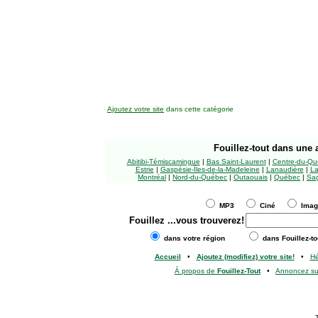
Ajoutez votre site
dans cette catégorie
Fouillez-tout
dans une a
Abitibi-Témiscamingue
|
Bas Saint-Laurent
|
Centre-du-Qu
Estrie
|
Gaspésie-Îles-de-la-Madeleine
|
Lanaudière
|
La
Montréal
|
Nord-du-Québec
|
Outaouais
|
Québec
|
Sag
MP3
Ciné
Ima
Fouillez
...vous trouverez!
dans votre région
dans Fouillez-to
Accueil
•
Ajoutez (modifiez) votre site!
•
H
À propos de
Fouillez-Tout
•
Annoncez s