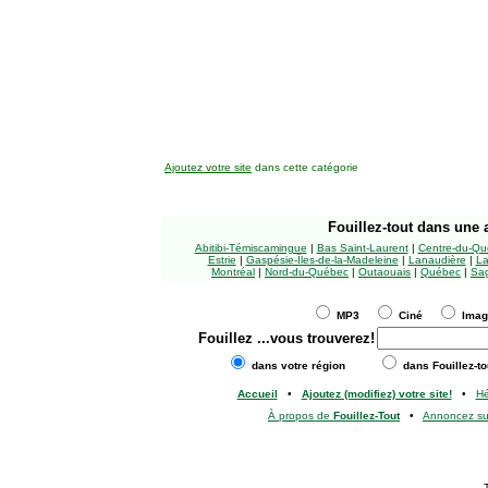
Ajoutez votre site
dans cette catégorie
Fouillez-tout
dans une a
Abitibi-Témiscamingue
|
Bas Saint-Laurent
|
Centre-du-Qu
Estrie
|
Gaspésie-Îles-de-la-Madeleine
|
Lanaudière
|
La
Montréal
|
Nord-du-Québec
|
Outaouais
|
Québec
|
Sag
MP3
Ciné
Ima
Fouillez
...vous trouverez!
dans votre région
dans Fouillez-to
Accueil
•
Ajoutez (modifiez) votre site!
•
H
À propos de
Fouillez-Tout
•
Annoncez s