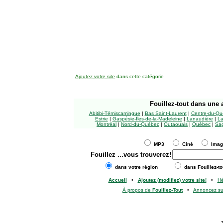
Ajoutez votre site
dans cette catégorie
Fouillez-tout
dans une a
Abitibi-Témiscamingue
|
Bas Saint-Laurent
|
Centre-du-Qu
Estrie
|
Gaspésie-Îles-de-la-Madeleine
|
Lanaudière
|
La
Montréal
|
Nord-du-Québec
|
Outaouais
|
Québec
|
Sag
MP3
Ciné
Ima
Fouillez
...vous trouverez!
dans votre région
dans Fouillez-to
Accueil
•
Ajoutez (modifiez) votre site!
•
H
À propos de
Fouillez-Tout
•
Annoncez s