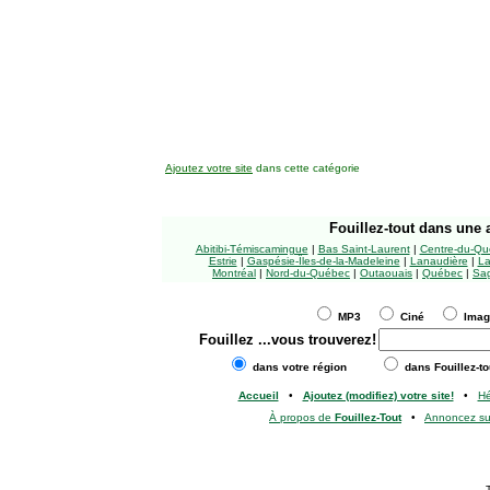
Ajoutez votre site
dans cette catégorie
Fouillez-tout
dans une a
Abitibi-Témiscamingue
|
Bas Saint-Laurent
|
Centre-du-Qu
Estrie
|
Gaspésie-Îles-de-la-Madeleine
|
Lanaudière
|
La
Montréal
|
Nord-du-Québec
|
Outaouais
|
Québec
|
Sag
MP3
Ciné
Ima
Fouillez
...vous trouverez!
dans votre région
dans Fouillez-to
Accueil
•
Ajoutez (modifiez) votre site!
•
H
À propos de
Fouillez-Tout
•
Annoncez s