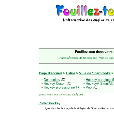
Fouillez-tout dans votre 
AgglomÃ©ration de Sherbrooke
|
Ville de She
Page d'accueil
>
Estrie
>
Ville de Sherbrooke
•
Dekhockey
(0)
•
Hockey sur glace
•
Hockey Cosom
(0)
•
HockeyÂ SimulÃ©
•
Hockey professionnel@
•
Pool
(0)
Ajoutez votre site
dans cette catégorie
Roller Hockey
Ligue de roller hockey de la rÃ©gion de Sherbrooke dans 