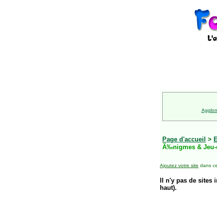
Agglom
Page d'accueil
>
E
Ã‰nigmes & Jeu-
Ajoutez votre site
dans ce
Il n'y pas de sites 
haut).