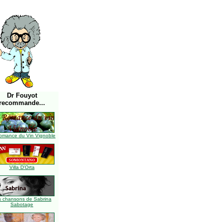
Dr Fouyot
recommande...
omance du Vin Vignoble
Villa D'Orta
s chansons de Sabrina
Sabotage