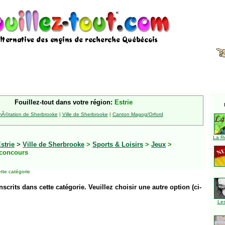
Fouillez-tout dans votre région:
Estrie
Ã©ration de Sherbrooke
|
Ville de Sherbrooke
|
Canton Magog/Orford
La R
strie
>
Ville de Sherbrooke
>
Sports & Loisirs
>
Jeux
>
concours
tte catégorie
inscrits dans cette catégorie. Veuillez choisir une autre option (ci-
Le