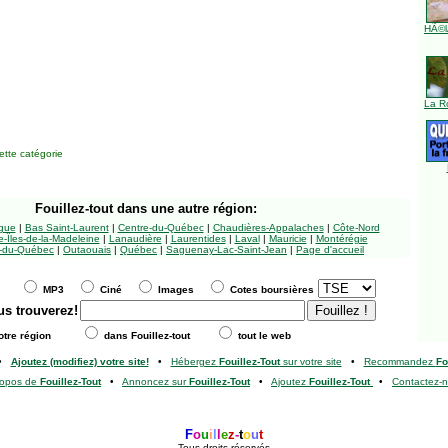
HÃ©l
La R
tte catégorie
Fouillez-tout
dans une autre région:
ngue
|
Bas Saint-Laurent
|
Centre-du-Québec
|
Chaudières-Appalaches
|
Côte-Nord
-Îles-de-la-Madeleine
|
Lanaudière
|
Laurentides
|
Laval
|
Mauricie
|
Montérégie
-du-Québec
|
Outaouais
|
Québec
|
Saguenay-Lac-Saint-Jean
|
Page d'accueil
MP3
Ciné
Images
Cotes boursières
us trouverez!
tre région
dans Fouillez-tout
tout le web
•
Ajoutez (modifiez) votre site!
•
Hébergez
Fouillez-Tout
sur votre site
•
Recommandez
Fo
ropos de
Fouillez-Tout
•
Annoncez sur
Fouillez-Tout
•
Ajoutez
Fouillez-Tout
•
Contactez-
F
o
u
i
l
l
e
z
-
t
o
u
t
Tous droits réservés