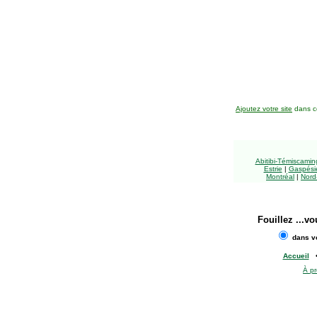
Ajoutez votre site
dans ce
Abitibi-Témiscami
Estrie
|
Gaspésie
Montréal
|
Nord
Fouillez
...vo
dans vo
Accueil
À p