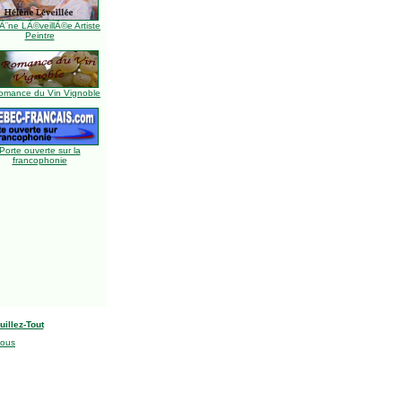
Ã¨ne LÃ©veillÃ©e Artiste
Peintre
omance du Vin Vignoble
Porte ouverte sur la
francophonie
uillez-Tout
nous