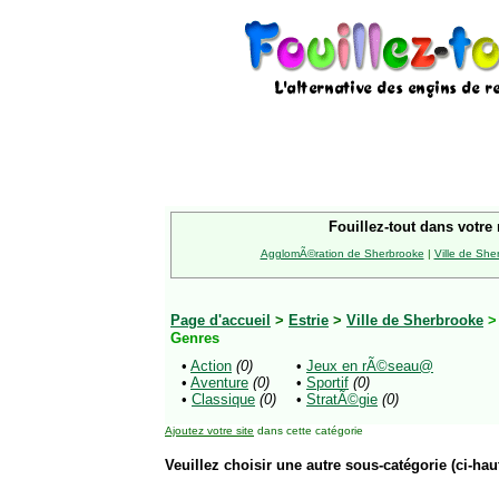
Fouillez-tout dans votre 
AgglomÃ©ration de Sherbrooke
|
Ville de She
Page d'accueil
>
Estrie
>
Ville de Sherbrooke
Genres
•
Action
(0)
•
Jeux en rÃ©seau@
•
Aventure
(0)
•
Sportif
(0)
•
Classique
(0)
•
StratÃ©gie
(0)
Ajoutez votre site
dans cette catégorie
Veuillez choisir une autre sous-catégorie (ci-haut