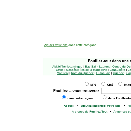
Ajoutez votre site
dans cette catégorie
Fouillez-tout
dans une a
Abitibi-Témiscamingue
|
Bas Saint-Laurent
|
Centre-du-Qu
Estrie
|
Gaspésie-Îles-de-la-Madeleine
|
Lanaudière
|
La
Montréal
|
Nord-du-Québec
|
Outaouais
|
Québec
|
Sag
MP3
Ciné
Ima
Fouillez
...vous trouverez!
dans votre région
dans Fouillez-to
Accueil
•
Ajoutez (modifiez) votre site!
•
H
À propos de
Fouillez-Tout
•
Annoncez s