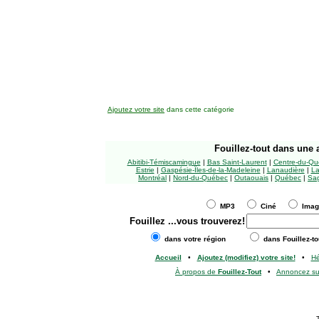
Ajoutez votre site
dans cette catégorie
Fouillez-tout
dans une a
Abitibi-Témiscamingue
|
Bas Saint-Laurent
|
Centre-du-Qu
Estrie
|
Gaspésie-Îles-de-la-Madeleine
|
Lanaudière
|
La
Montréal
|
Nord-du-Québec
|
Outaouais
|
Québec
|
Sag
MP3
Ciné
Ima
Fouillez
...vous trouverez!
dans votre région
dans Fouillez-to
Accueil
•
Ajoutez (modifiez) votre site!
•
H
À propos de
Fouillez-Tout
•
Annoncez s