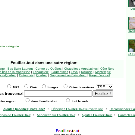
Le
HÃ©l
tte catégorie
La R
Fouillez-tout
dans une autre région:
ngue
|
Bas Saint-Laurent
|
Centre-du-Québec
|
Chaudières-Appalaches
|
Côte-Nord
-Îles-de-la-Madeleine
|
Lanaudière
|
Laurentides
|
Laval
|
Mauricie
|
Montérégie
-du-Québec
|
Outaouais
|
Québec
|
Saguenay-Lac-Saint-Jean
|
Page d'accueil
MP3
Ciné
Images
Cotes boursières
us trouverez!
tre région
dans Fouillez-tout
tout le web
•
Ajoutez (modifiez) votre site!
•
Hébergez
Fouillez-Tout
sur votre site
•
Recommandez
Fo
ropos de
Fouillez-Tout
•
Annoncez sur
Fouillez-Tout
•
Ajoutez
Fouillez-Tout
•
Contactez-
F
o
u
i
l
l
e
z
-
t
o
u
t
Tous droits réservés