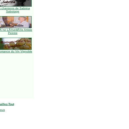
s chansons de Sabrina
Sabotage
Ã¨ne LÃ©veillÃ©e Artiste
Peintre
omance du Vin Vignoble
uillez-Tout
nous