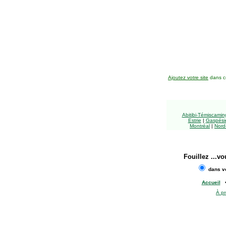
Ajoutez votre site
dans ce
Abitibi-Témiscami
Estrie
|
Gaspésie
Montréal
|
Nord
Fouillez
...vo
dans vo
Accueil
À p