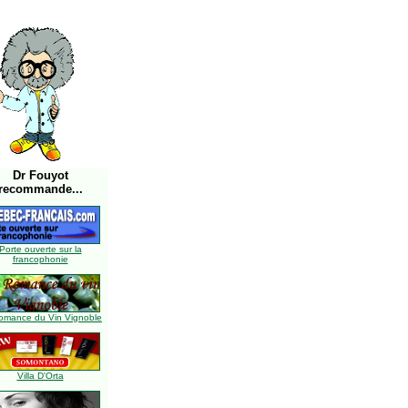
Dr Fouyot
recommande...
Porte ouverte sur la
francophonie
omance du Vin Vignoble
Villa D'Orta