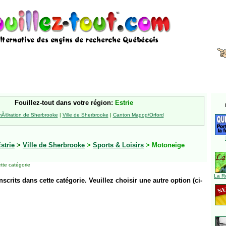
Fouillez-tout dans votre région:
Estrie
Ã©ration de Sherbrooke
|
Ville de Sherbrooke
|
Canton Magog/Orford
strie
>
Ville de Sherbrooke
>
Sports & Loisirs
> Motoneige
tte catégorie
La R
inscrits dans cette catégorie. Veuillez choisir une autre option (ci-