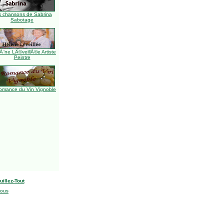
s chansons de Sabrina
Sabotage
Ã¨ne LÃ©veillÃ©e Artiste
Peintre
omance du Vin Vignoble
uillez-Tout
nous