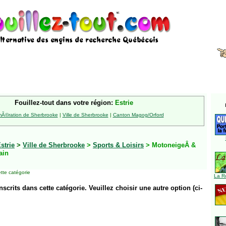
Fouillez-tout dans votre région:
Estrie
Ã©ration de Sherbrooke
|
Ville de Sherbrooke
|
Canton Magog/Orford
strie
>
Ville de Sherbrooke
>
Sports & Loisirs
> MotoneigeÂ &
ain
tte catégorie
La R
inscrits dans cette catégorie. Veuillez choisir une autre option (ci-