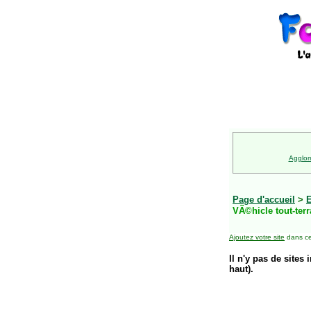
Agglom
Page d'accueil
>
E
VÃ©hicle tout-terr
Ajoutez votre site
dans ce
Il n'y pas de sites 
haut).