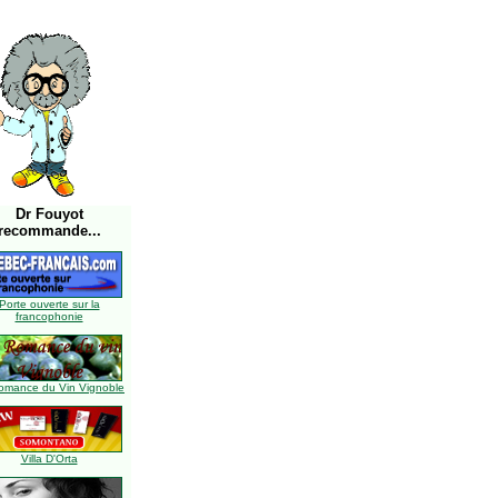
Dr Fouyot
recommande...
Porte ouverte sur la
francophonie
omance du Vin Vignoble
Villa D'Orta