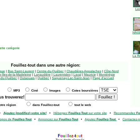
Le
HÃ©l
tte catégorie
La R
Fouillez-tout
dans une autre région:
ngue
|
Bas Saint-Laurent
|
Centre-du-Québec
|
Chaudières-Appalaches
|
Côte-Nord
-Îles-de-la-Madeleine
|
Lanaudière
|
Laurentides
|
Laval
|
Mauricie
|
Montérégie
-du-Québec
|
Outaouais
|
Québec
|
Saguenay-Lac-Saint-Jean
|
Page d'accueil
MP3
Ciné
Images
Cotes boursières
us trouverez!
tre région
dans Fouillez-tout
tout le web
•
Ajoutez (modifiez) votre site!
•
Hébergez
Fouillez-Tout
sur votre site
•
Recommandez
Fo
ropos de
Fouillez-Tout
•
Annoncez sur
Fouillez-Tout
•
Ajoutez
Fouillez-Tout
•
Contactez-
F
o
u
i
l
l
e
z
-
t
o
u
t
Tous droits réservés