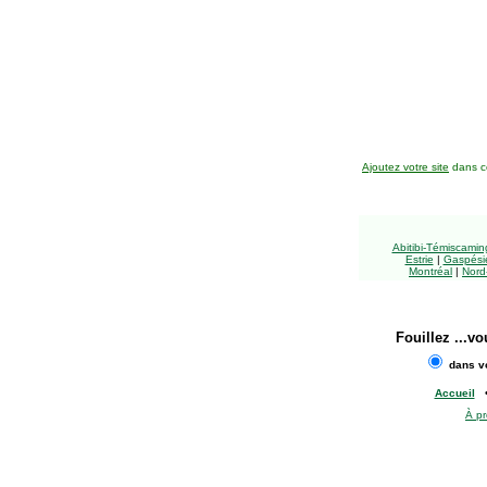
Ajoutez votre site
dans ce
Abitibi-Témiscami
Estrie
|
Gaspésie
Montréal
|
Nord
Fouillez
...vo
dans vo
Accueil
À p