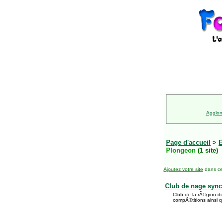
Agglom
Page d'accueil
>
E
Plongeon
(1 site)
Ajoutez votre site
dans ce
Club de nage syn
Club de la rÃ©gion de
compÃ©titions ainsi 