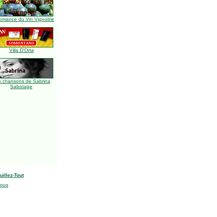
omance du Vin Vignoble
Villa D'Orta
s chansons de Sabrina
Sabotage
uillez-Tout
nous