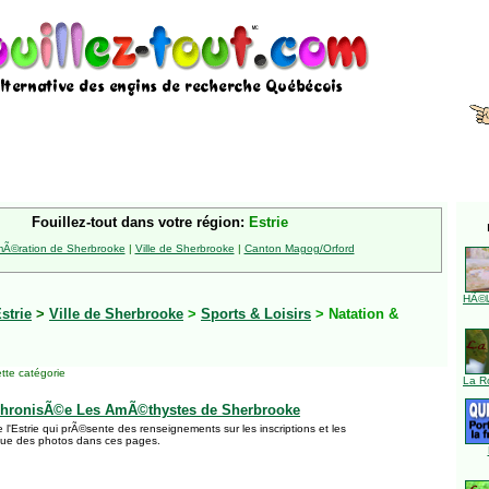
Fouillez-tout dans votre région:
Estrie
Ã©ration de Sherbrooke
|
Ville de Sherbrooke
|
Canton Magog/Orford
HÃ©l
strie
>
Ville de Sherbrooke
>
Sports & Loisirs
> Natation &
tte catégorie
La R
chronisÃ©e Les AmÃ©thystes de Sherbrooke
 l'Estrie qui prÃ©sente des renseignements sur les inscriptions et les
que des photos dans ces pages.