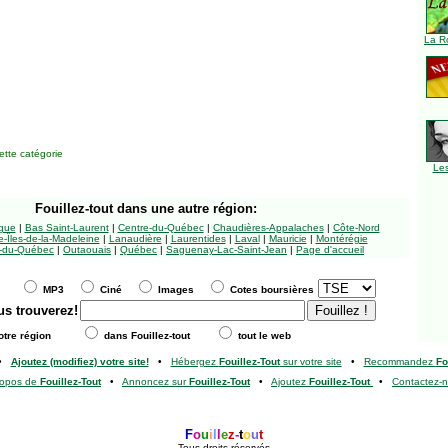
La R
tte catégorie
Le
Fouillez-tout
dans une autre région:
ngue
|
Bas Saint-Laurent
|
Centre-du-Québec
|
Chaudières-Appalaches
|
Côte-Nord
-Îles-de-la-Madeleine
|
Lanaudière
|
Laurentides
|
Laval
|
Mauricie
|
Montérégie
-du-Québec
|
Outaouais
|
Québec
|
Saguenay-Lac-Saint-Jean
|
Page d'accueil
MP3
Ciné
Images
Cotes boursières
us trouverez!
tre région
dans Fouillez-tout
tout le web
•
Ajoutez (modifiez) votre site!
•
Hébergez
Fouillez-Tout
sur votre site
•
Recommandez
Fo
ropos de
Fouillez-Tout
•
Annoncez sur
Fouillez-Tout
•
Ajoutez
Fouillez-Tout
•
Contactez-
F
o
u
i
l
l
e
z
-
t
o
u
t
Tous droits réservés