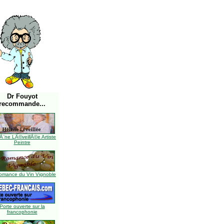
Dr Fouyot
recommande...
Ã¨ne LÃ©veillÃ©e Artiste
Peintre
omance du Vin Vignoble
Porte ouverte sur la
francophonie