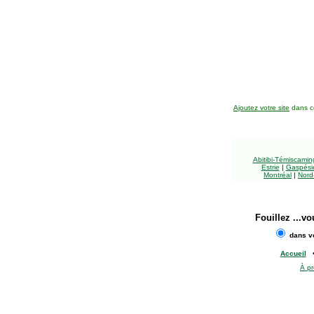
Ajoutez votre site
dans ce
Abitibi-Témiscami
Estrie
|
Gaspésie
Montréal
|
Nord
Fouillez
...vo
dans vo
Accueil
À p