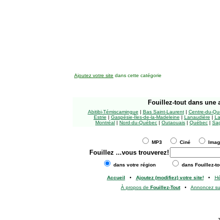
Ajoutez votre site
dans cette catégorie
Fouillez-tout
dans une a
Abitibi-Témiscamingue
|
Bas Saint-Laurent
|
Centre-du-Qu
Estrie
|
Gaspésie-Îles-de-la-Madeleine
|
Lanaudière
|
La
Montréal
|
Nord-du-Québec
|
Outaouais
|
Québec
|
Sag
MP3
Ciné
Ima
Fouillez
...vous trouverez!
dans votre région
dans Fouillez-to
Accueil
•
Ajoutez (modifiez) votre site!
•
H
À propos de
Fouillez-Tout
•
Annoncez s