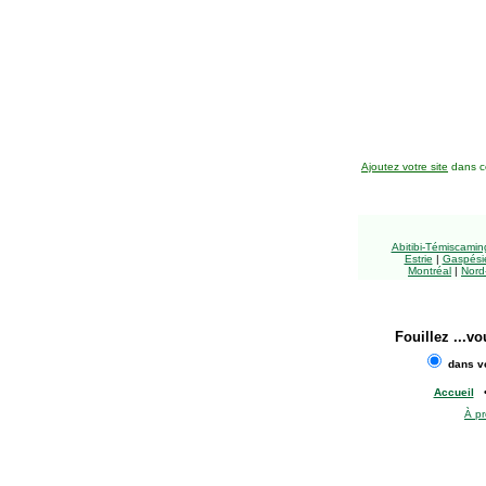
Ajoutez votre site
dans ce
Abitibi-Témiscami
Estrie
|
Gaspésie
Montréal
|
Nord
Fouillez
...vo
dans vo
Accueil
À p