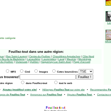
Le
tte catégorie
HÃ©l
Fouillez-tout
dans une autre région:
ngue
|
Bas Saint-Laurent
|
Centre-du-Québec
|
Chaudières-Appalaches
|
Côte-Nord
-Îles-de-la-Madeleine
|
Lanaudière
|
Laurentides
|
Laval
|
Mauricie
|
Montérégie
-du-Québec
|
Outaouais
|
Québec
|
Saguenay-Lac-Saint-Jean
|
Page d'accueil
MP3
Ciné
Images
Cotes boursières
us trouverez!
tre région
dans Fouillez-tout
tout le web
•
Ajoutez (modifiez) votre site!
•
Hébergez
Fouillez-Tout
sur votre site
•
Recommandez
Fo
ropos de
Fouillez-Tout
•
Annoncez sur
Fouillez-Tout
•
Ajoutez
Fouillez-Tout
•
Contactez-
F
o
u
i
l
l
e
z
-
t
o
u
t
Tous droits réservés