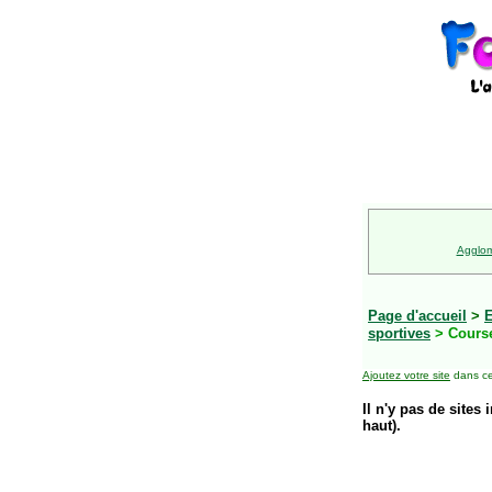
Agglom
Page d'accueil
>
E
sportives
> Cours
Ajoutez votre site
dans ce
Il n'y pas de sites 
haut).