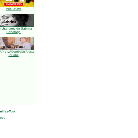
Villa D'Orta
s chansons de Sabrina
Sabotage
Ã¨ne LÃ©veillÃ©e Artiste
Peintre
uillez-Tout
nous