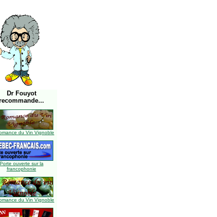
Dr Fouyot
recommande...
omance du Vin Vignoble
Porte ouverte sur la
francophonie
omance du Vin Vignoble