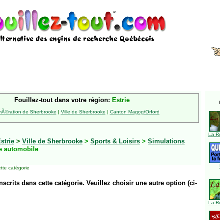
Fouillez-tout dans votre région:
Estrie
Ã©ration de Sherbrooke
|
Ville de Sherbrooke
|
Canton Magog/Orford
La R
strie
>
Ville de Sherbrooke
>
Sports & Loisirs
>
Simulations
e automobile
tte catégorie
inscrits dans cette catégorie. Veuillez choisir une autre option (ci-
La R