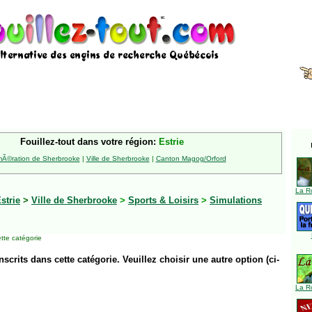
Fouillez-tout dans votre région:
Estrie
Ã©ration de Sherbrooke
|
Ville de Sherbrooke
|
Canton Magog/Orford
La R
strie
>
Ville de Sherbrooke
>
Sports & Loisirs
>
Simulations
tte catégorie
inscrits dans cette catégorie. Veuillez choisir une autre option (ci-
La R