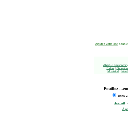
Ajoutez votre site
dans ce
Abitibi-Témiscami
Estrie
|
Gaspésie
Montréal
|
Nord
Fouillez
...vo
dans vo
Accueil
À p