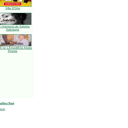
Villa D'Orta
s chansons de Sabrina
Sabotage
Ã¨ne LÃ©veillÃ©e Artiste
Peintre
uillez-Tout
nous