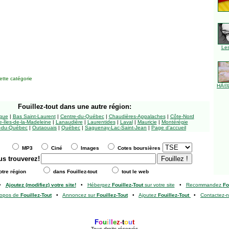
Le
tte catégorie
HÃ©l
Fouillez-tout
dans une autre région:
ngue
|
Bas Saint-Laurent
|
Centre-du-Québec
|
Chaudières-Appalaches
|
Côte-Nord
-Îles-de-la-Madeleine
|
Lanaudière
|
Laurentides
|
Laval
|
Mauricie
|
Montérégie
-du-Québec
|
Outaouais
|
Québec
|
Saguenay-Lac-Saint-Jean
|
Page d'accueil
MP3
Ciné
Images
Cotes boursières
us trouverez!
tre région
dans Fouillez-tout
tout le web
•
Ajoutez (modifiez) votre site!
•
Hébergez
Fouillez-Tout
sur votre site
•
Recommandez
Fo
ropos de
Fouillez-Tout
•
Annoncez sur
Fouillez-Tout
•
Ajoutez
Fouillez-Tout
•
Contactez-
F
o
u
i
l
l
e
z
-
t
o
u
t
Tous droits réservés