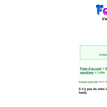
Agglom
Page d'accueil
>
E
sportives
> Lutte
Ajoutez votre site
dans ce
Il n'y pas de sites 
haut).