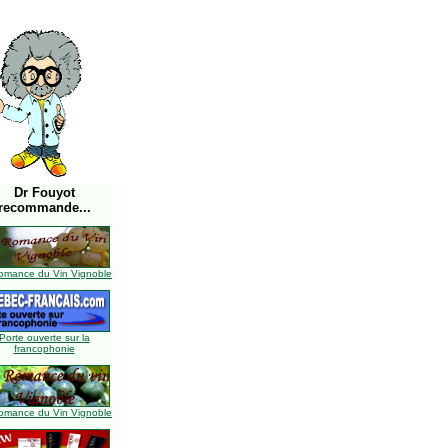
Dr Fouyot
recommande...
omance du Vin Vignoble
Porte ouverte sur la
francophonie
omance du Vin Vignoble